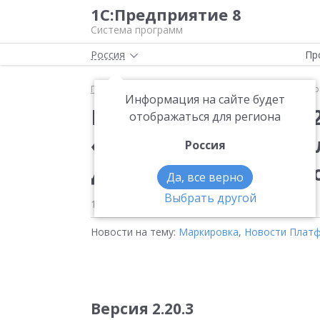
1С:Предприятие 8
Система программ
Россия
Пр
Главная
Новости
Вышла новая версия 2.20.3 
Информация на сайте будет
Вышла новая версия 
отображаться для региона
«1С:Библиотека под
Россия
для мобильных прил
Да, все верно
Выбрать другой
11.05.2023
Новости на тему:
Маркировка
,
Новости Плат
Версия 2.20.3