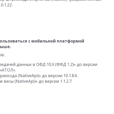
.0.1.22
.
ользоваться с мобильной платформой
выше.
ов:
едачей данных в ОФД 10.Х (ФФД 1.2)» до версии
«АТОЛ».
ихкода (NativeApi)» до версии
10.1.8.6
.
 весы (NativeApi)» до версии
1.1.2.7
.