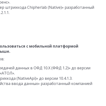
енс».
р штрихкода Chipherlab (Native)» разработанный
.2.1.1
.
ользоваться с мобильной платформой
выше.
ов:
едачей данных в ОФД 10.Х (ФФД 1.2)» до версии
«АТОЛ».
ихкода (NativeApi)» до версии
10.4.1.3
.
ойства ввода данных» разработанный компанией