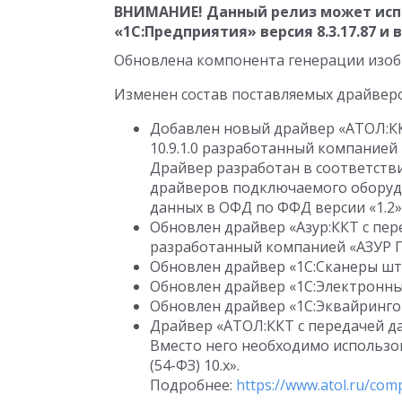
ВНИМАНИЕ! Данный релиз может исп
«1С:Предприятия» версия
8.3.17.87
и 
Обновлена компонента генерации изо
Изменен состав поставляемых драйвер
Добавлен новый драйвер «АТОЛ:ККТ
10.9.1.0
разработанный компанией 
Драйвер разработан в соответств
драйверов подключаемого оборудо
данных в ОФД по ФФД версии «1.2».
Обновлен драйвер «Азур:ККТ с пер
разработанный компанией «АЗУР 
Обновлен драйвер «1С:Сканеры штр
Обновлен драйвер «1С:Электронные
Обновлен драйвер «1С:Эквайринго
Драйвер «АТОЛ:ККТ с передачей да
Вместо него необходимо использо
(54-ФЗ) 10.х».
Подробнее:
https://www.atol.ru/com