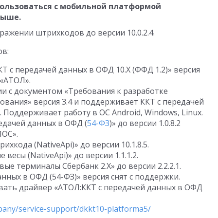
ользоваться с мобильной платформой
выше.
бражении штрихкодов до версии
10.0.2.4
.
ов:
 с передачей данных в ОФД 10.Х (ФФД 1.2)» версия
«АТОЛ».
ии с документом «Требования к разработке
вания» версия 3.4 и поддерживает ККТ с передачей
 Поддерживает работу в ОС Android, Windows, Linux.
едачей данных в ОФД (
54-ФЗ
)» до версии
1.0.8.2
ПОС».
ихкода (NativeApi)» до версии
10.1.8.5
.
 весы (NativeApi)» до версии
1.1.1.2
.
вые терминалы Сбербанк 2.Х» до версии
2.2.2.1
.
нных в ОФД (54-ФЗ)» версия снят с поддержки.
вать драйвер «АТОЛ:ККТ с передачей данных в ОФД
pany/service-support/dkkt10-platforma5/