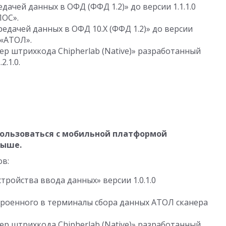
едачей данных в ОФД (ФФД 1.2)» до версии
1.1.1.0
ПОС».
едачей данных в ОФД 10.Х (ФФД 1.2)» до версии
«АТОЛ».
р штрихкода Chipherlab (Native)» разработанный
.2.1.0
.
ользоваться с мобильной платформой
выше.
ов:
стройства ввода данных» версии
1.0.1.0
роенного в терминалы сбора данных АТОЛ сканера
р штрихкода Chipherlab (Native)» разработанный