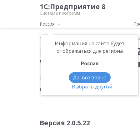
1С:Предприятие 8
Система программ
Россия
Пр
Главная
Новости
Вышла новая версия 2.0.5.22
Информация на сайте будет
Вышла новая версия 2
отображаться для региона
"Библиотека технолог
Россия
07.03.2021
Да, все верно
Выбрать другой
Новости на тему:
Новости Платформы
Версия 2.0.5.22