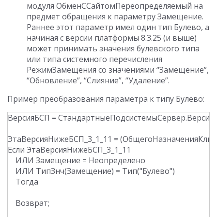
модуля ОбменССайтомПереопределяемый на
предмет обращения к параметру Замещение.
Раннее этот параметр имел один тип Булево, а
начиная с версии платформы 8.3.25 (и выше)
может принимать значения булевского типа
или типа системного перечисления
РежимЗамещения со значениями “Замещение”,
“Обновление”, “Слияние”, “Удаление”.
Пример преобразования параметра к типу Булево:
ВерсияБСП = СтандартныеПодсистемыСервер.ВерсияБи
ЭтаВерсияНижеБСП_3_1_11 = (ОбщегоНазначенияКлиентС
Если ЭтаВерсияНижеБСП_3_1_11

    ИЛИ Замещение = Неопределено

    ИЛИ ТипЗнч(Замещение) = Тип("Булево")

    Тогда

    Возврат;
