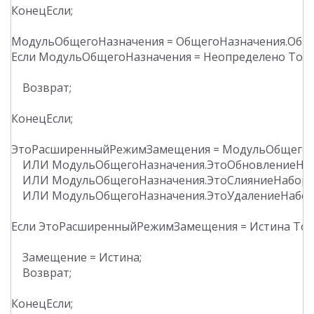
КонецЕсли;

МодульОбщегоНазначения = ОбщегоНазначения.Общи
Если МодульОбщегоНазначения = Неопределено Тогд
    Возврат;

КонецЕсли;

ЭтоРасширенныйРежимЗамещения = МодульОбщегоНа
    ИЛИ МодульОбщегоНазначения.ЭтоОбновлениеНаб
    ИЛИ МодульОбщегоНазначения.ЭтоСлияниеНабора
    ИЛИ МодульОбщегоНазначения.ЭтоУдалениеНабора
Если ЭтоРасширенныйРежимЗамещения = Истина Тогд
    Замещение = Истина;

    Возврат;

КонецЕсли;
