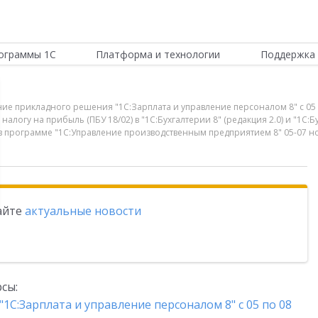
ограммы 1С
Платформа и технологии
Поддержка 
ние прикладного решения "1С:Зарплата и управление персоналом 8" с 05
налогу на прибыль (ПБУ 18/02) в "1С:Бухгалтерии 8" (редакция 2.0) и "1С:
 программе "1С:Управление производственным предприятием 8" 05-07 но
тайте
актуальные новости
сы:
1С:Зарплата и управление персоналом 8" с 05 по 08