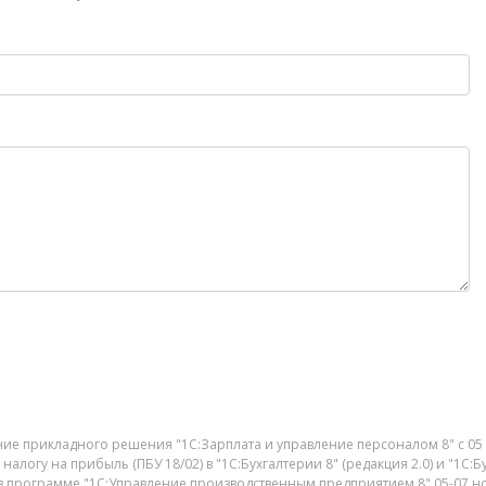
ние прикладного решения "1С:Зарплата и управление персоналом 8" с 05
налогу на прибыль (ПБУ 18/02) в "1С:Бухгалтерии 8" (редакция 2.0) и "1С:
 программе "1С:Управление производственным предприятием 8" 05-07 но