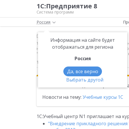
1С:Предприятие 8
Система программ
Россия
Пр
Главная
Новости
Информация на сайте будет
1С:Учебный центр N1 приглашает на курсы: "Внедре
отображаться для региона
налогового учета и бухгалтерского учета расчетов по 
"Бюджетирование производственного предприятия в
Россия
11.10.2013
Да, все верно
Выбрать другой
Эта новость находится в архиве. Чи
Новости на тему:
Учебные курсы 1С
1С:Учебный центр N1 приглашает на кур
"Внедрение прикладного решения "