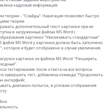
авлена кадровая информация.
и теории – "Слайды". Навигация позволяет быстро
цами теории.
ражать дополнительный текст картинки при ее
тупна в загруженных файлах MS Word с
бразования картинок "Увеличивать стандартные"
 В файле MS Word у картинки должно быть заполнено
, которое и будет отображено в случае увеличения
грузки картинок из файлов MS Word: "Расширять
сходные".
са тестирования: после ответа на все вопросы
ти завершить тест, добавлена команда "Продолжить
н интерфейс.
ывать диапазон попыток, в условии отображения
сту.
бки.
ельность.