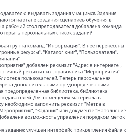
одавателю выдавать задания учащимся. Задания
даются на этапе создания сценариев обучения в
На рабочий стол преподавателя добавлена команда
т открыть персональных список заданий
овая группа команд "Информация". В нее перенесены
тронные ресурсы", "Каталог книг", "Пользователи",
минания".
оприятия" добавлен реквизит "Адрес в интернете",
огичный реквизит из справочника "Мероприятия".
блиотека пользователей. Теперь персональная
ширена дополнительными предопределенными
я предопределенная библиотека, библиотека
еподавателей. Для помещения материала в
у необходимо заполнить реквизит "Метка в
"Мероприятия", "Задания" или документе "Наполнение
 Добавлена возможность управления порядком меток
 задания: улучшен интерфейс прикрепления файла к