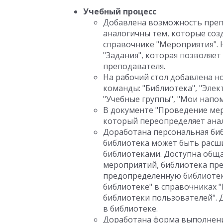
Учебный процесс
Добавлена возможность преп
аналогичны тем, которые соз
справочнике "Мероприятия". 
"Задания", которая позволяе
преподавателя.
На рабочий стол добавлена н
команды: "Библиотека", "Элек
"Учебные группы", "Мои напо
В документе "Проведение мер
который переопределяет анал
Доработана персональная би
библиотека может быть рас
библиотеками. Доступна обща
мероприятий, библиотека пр
предопределенную библиотек
библиотеке" в справочниках 
библиотеки пользователей".
в библиотеке.
Доработана форма выполнения