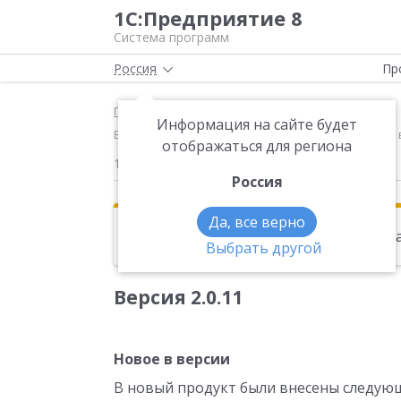
1С:Предприятие 8
Система программ
Россия
Пр
Главная
Новости
Информация на сайте будет
Версия 2.0.11 Новое в версии В новый продукт бы
отображаться для региона
10.09.2013
Россия
Да, все верно
Эта новость находится в архиве. Чи
Выбрать другой
Версия 2.0.11
Новое в версии
В новый продукт были внесены следую