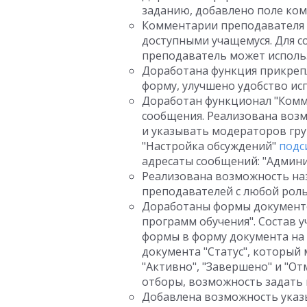
заданию, добавлено поле ком
Комментарии преподавателя 
доступными учащемуся. Для 
преподаватель может использ
Доработана функция прикрепл
форму, улучшено удобство ис
Доработан функционал "Комм
сообщения. Реализована воз
и указывать модераторов гру
"Настройка обсуждений"
подс
адресаты сообщений: "Админи
Реализована возможность на
преподавателей с любой рол
Доработаны формы документо
программ обучения". Состав 
формы в форму документа на
документа "Статус", который
"Активно", "Завершено" и "О
отборы, возможность задать 
Добавлена возможность указ