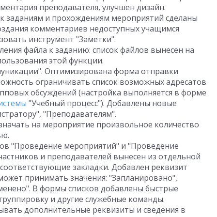
ментария преподавателя, улучшен дизайн.
к заданиям и прохождениям мероприятий сделаны
создания комментариев недоступных учащимся
овать инструмент "Заметки".
ения файла к заданию: список файлов вынесен на
пользования этой функции.
уникации". Оптимизирована форма отправки
можность ограничивать список возможных адресатов
пповых обсуждений (настройка выполняется в форме
истемы
"Учебный процесс"). Добавлены новые
стратору", "Преподавателям".
значать на мероприятие произвольное количество
ью.
в "Проведение мероприятий" и "Проведение
участников и преподавателей вынесен из отдельной
 соответствующие закладки. Добавлен реквизит
 может принимать значения: "Запланировано",
тменено". В формы списков добавлены быстрые
группировку и другие служебные команды.
ывать дополнительные реквизиты и сведения в