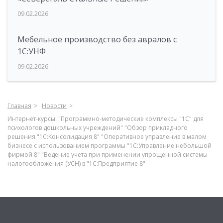
09.02.2026
Мебельное производство без авралов с
1С:УНФ
09.02.2026
Главная
Новости
Интернет-курсы: "Программно-методические комплексы "1С" для
психологов дошкольных учреждений" "Обзор прикладного
решения "1С:Консолидация 8" "Оперативное управление в малом
бизнесе с использованием программы "1С:Управление небольшой
фирмой 8" "Ведение учета при применении упрощенной системы
налогообложения (УСН) в "1С:Предприятие 8"