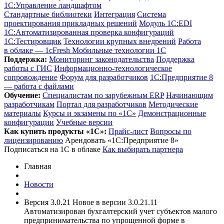
1С:Управление ландшафтом
Стандартные библиотеки
Интеграция
Система
проектирования прикладных решений
Модуль 1C:EDI
1С:Автоматизированная проверка конфигураций
1С:Тестировщик
Технологии крупных внедрений
Работа
в облаке — 1cFresh
Мобильные технологии 1С
Поддержка:
Мониторинг законодательства
Поддержка
работы с ГИС
Информационно-технологическое
сопровождение
Форум для разработчиков
1С:Предприятие 8
— работа с файлами
Обучение:
Cпециалистам по зарубежным ERP
Начинающим
разработчикам
Портал для разработчиков
Методические
материалы
Курсы и экзамены по «1С»
Демонстрационные
конфигурации
Учебные версии
Как купить продукты «1С»:
Прайс-лист
Вопросы по
лицензированию
Арендовать «1С:Предприятие 8»
Подписаться на 1С в облаке
Как выбирать партнера
Главная
Новости
Версия 3.0.21 Новое в версии 3.0.21.11
Автоматизирован бухгалтерский учет субъектов малого
предпринимательства по упрощенной форме в