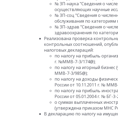
№ ЗП-наука "Сведения о числ
осуществляющих научные иссл
№ ЗП-соц "Сведения о числен
обслуживания по категориям 
№ ЗП-здрав "Сведения о числ
здравоохранения по категори
Реализована проверка контрольны
контрольных соотношений, опубли
налоговых деклараций:
по налогу на прибыль организ
г. №ММВ-7-3/174@);
по налогу на игорный бизнес 
ММВ-7-3/985@);
по налогу на доходы физическ
России от 10.11.2011 г. № ММВ
по налогу на прибыль иност
России от 05.01.2004 г. № БГ-3-
о суммах выплаченных иност
(утверждена приказом МНС Рос
В декларацию по налогу на имуще