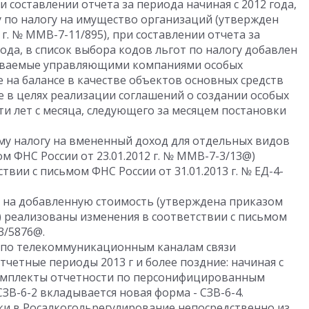
ри составлении отчета за периода начиная с 2012 года,
у по налогу на имущество организаций (утвержден
 г. № ММВ-7-11/895), при составлении отчета за
года, в список выбора кодов льгот по налогу добавлен
наваемые управляющими компаниями особых
на балансе в качестве объектов основных средств
 в целях реализации соглашений о создании особых
ти лет с месяца, следующего за месяцем постановки
му налогу на вмененный доход для отдельных видов
м ФНС России от 23.01.2012 г. № ММВ-7-3/13@)
вии с письмом ФНС России от 31.01.2013 г. № ЕД-4-
у на добавленную стоимость (утверждена приказом
н) реализованы изменения в соответствии с письмом
-3/5876@.
 по телекоммуникационным каналам связи
тчетные периоды 2013 г и более поздние: начиная с
 комплекты отчетности по персонифицированным
ЗВ-6-2 вкладывается новая форма - СЗВ-6-4.
и в Росалкогольрегулирование непосредственно из