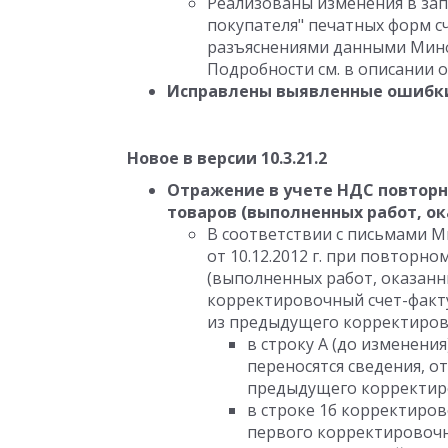
Реализованы изменения в за
покупателя" печатных форм с
разъяснениями данными Минфин
Подробности см. в описании 
Исправлены выявленные ошибк
Новое в версии 10.3.21.2
Отражение в учете НДС повтор
товаров (выполненных работ, ока
В соответствии с письмами Ми
от 10.12.2012 г. при повтор
(выполненных работ, оказанн
корректировочный счет-факт
из предыдущего корректиров
в строку А (до изменени
переносятся сведения, о
предыдущего корректиро
в строке 1б корректиров
первого корректировочн