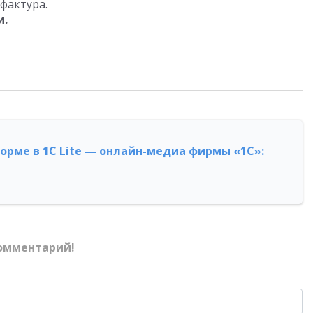
фактура.
и.
форме в 1С Lite — онлайн-медиа фирмы «1С»:
омментарий!