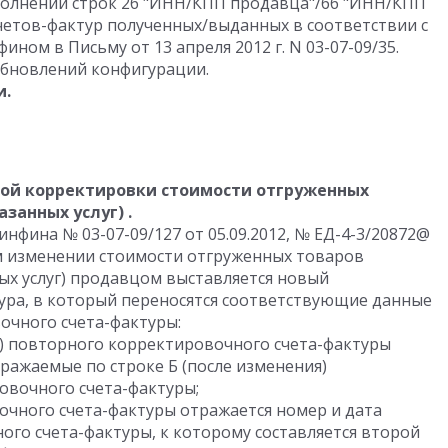
полнении строк 2б "ИНН/КПП продавца"/6б "ИНН/КПП
четов-фактур полученных/выданных в соответствии с
ом в Письму от 13 апреля 2012 г. N 03-07-09/35.
обновлений конфигурации.
и.
ной корректировки стоимости отгруженных
занных услуг) .
нфина № 03-07-09/127 от 05.09.2012, № ЕД-4-3/20872@
ном изменении стоимости отгруженных товаров
ых услуг) продавцом выставляется новый
ура, в который переносятся соответствующие данные
очного счета-фактуры:
я) повторного корректировочного счета-фактуры
тражаемые по строке Б (после изменения)
вочного счета-фактуры;
очного счета-фактуры отражается номер и дата
ого счета-фактуры, к которому составляется второй