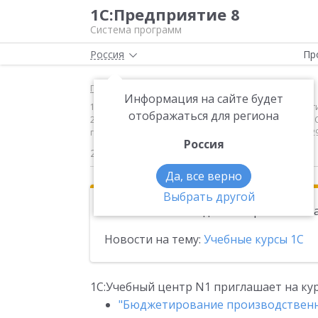
1С:Предприятие 8
Система программ
Россия
Пр
Главная
Новости
Информация на сайте будет
1С:Учебный центр N1 приглашает на курсы: "Бюдже
отображаться для региона
2013 года "Использование прикладного решения "1С:Р
года "Расчет зарплаты в "1С:Предприятие 8" с 25 по 2
Россия
22.02.2013
Да, все верно
Выбрать другой
Эта новость находится в архиве. Чи
Новости на тему:
Учебные курсы 1С
1С:Учебный центр N1 приглашает на кур
"Бюджетирование производственн