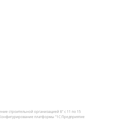
ение строительной организацией 8" с 11 по 15
да "Конфигурирование платформы "1С:Предприятие