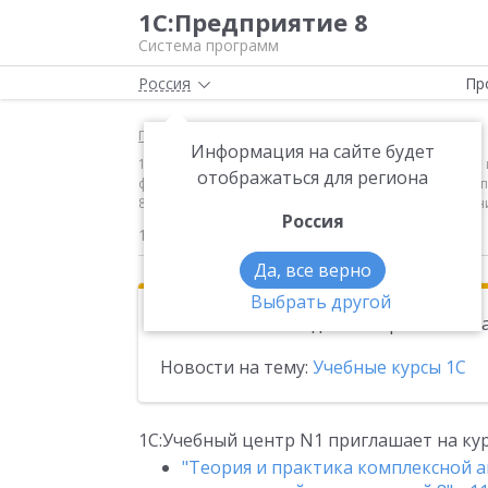
1С:Предприятие 8
Система программ
Россия
Пр
Главная
Новости
Информация на сайте будет
1С:Учебный центр N1 приглашает на курсы: "Теория 
отображаться для региона
февраля 2013 года "Ведение бухгалтерского учета в
8.2" с 11 по 15 февраля 2013 года "Администрирован
Россия
17.01.2013
Да, все верно
Выбрать другой
Эта новость находится в архиве. Чи
Новости на тему:
Учебные курсы 1С
1С:Учебный центр N1 приглашает на кур
"Теория и практика комплексной а