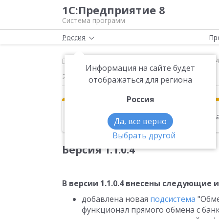
1С:Предприятие 8
Система программ
Россия
Пр
Главная
Новости
Версия 1.1.0.4 В версии 1.1
Информация на сайте будет
26.09.2012
отображаться для региона
Россия
Эта новость находится в архиве. Чи
Да, все верно
Выбрать другой
Версия 1.1.0.4
В версии 1.1.0.4 внесены следующие 
добавлена новая
подсистема
"Обме
функционал прямого обмена с бан