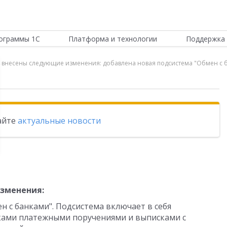
ограммы 1С
Платформа и технологии
Поддержка 
.0.4 внесены следующие изменения: добавлена новая подсистема "Обмен с
тайте
актуальные новости
изменения:
н с банками". Подсистема включает в себя
ками платежными поручениями и выписками с