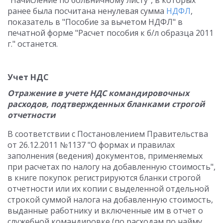
"Начисление по больничному листу", в которых
ранее была посчитана ненулевая сумма
НДФЛ
,
показатель в "Пособие за вычетом НДФЛ" в
печатной форме "Расчет пособия к б/л образца 2011
г." останется.
Учет НДС
Отражение в учете НДС командировочных
расходов, подтвержденных бланками строгой
отчетности
В соответствии с Постановлением Правительства
от 26.12.2011 №1137 "О формах и правилах
заполнения (ведения) документов, применяемых
при расчетах по налогу на добавленную стоимость",
в книге покупок регистрируются бланки строгой
отчетности или их копии с выделенной отдельной
строкой суммой налога на добавленную стоимость,
выданные работнику и включенные им в отчет о
служебной командировке (по расходам по найму