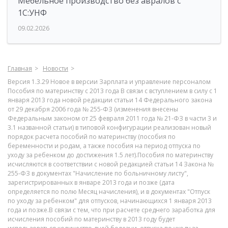
Мебельное производство без авралов с
1С:УНФ
09.02.2026
Главная
Новости
Версия 1.3.29 Новое в версии Зарплата и управление персоналом
Пособия по материнству с 2013 года В связи с вступлением в силу с 1
января 2013 года новой редакции статьи 14 Федерального закона
от 29 декабря 2006 года № 255-ФЗ (изменения внесены
Федеральным законом от 25 февраля 2011 года № 21-ФЗ в части 3 и
3.1 названной статьи) в типовой конфигурации реализован новый
порядок расчета пособий по материнству (пособия по
беременности и родам, а также пособия на период отпуска по
уходу за ребенком до достижения 1.5 лет).Пособия по материнству
исчисляются в соответствии с новой редакцией статьи 14 Закона №
255-ФЗ в документах "Начисление по больничному листу",
зарегистрированных в январе 2013 года и позже (дата
определяется по полю Месяц начисления), и в документах "Отпуск
по уходу за ребенком" для отпусков, начинающихся 1 января 2013
года и позже.В связи с тем, что при расчете среднего заработка для
исчисления пособий по материнству в 2013 году будет