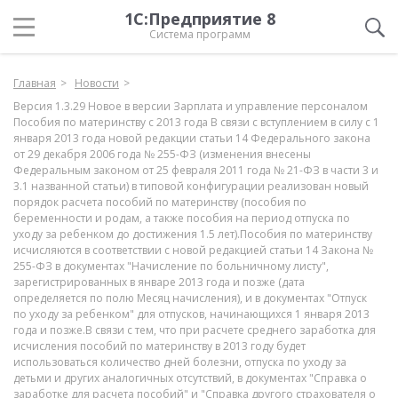
1С:Предприятие 8
Система программ
Главная
Новости
Версия 1.3.29 Новое в версии Зарплата и управление персоналом
Пособия по материнству с 2013 года В связи с вступлением в силу с 1
января 2013 года новой редакции статьи 14 Федерального закона
от 29 декабря 2006 года № 255-ФЗ (изменения внесены
Федеральным законом от 25 февраля 2011 года № 21-ФЗ в части 3 и
3.1 названной статьи) в типовой конфигурации реализован новый
порядок расчета пособий по материнству (пособия по
беременности и родам, а также пособия на период отпуска по
уходу за ребенком до достижения 1.5 лет).Пособия по материнству
исчисляются в соответствии с новой редакцией статьи 14 Закона №
255-ФЗ в документах "Начисление по больничному листу",
зарегистрированных в январе 2013 года и позже (дата
определяется по полю Месяц начисления), и в документах "Отпуск
по уходу за ребенком" для отпусков, начинающихся 1 января 2013
года и позже.В связи с тем, что при расчете среднего заработка для
исчисления пособий по материнству в 2013 году будет
использоваться количество дней болезни, отпуска по уходу за
детьми и других аналогичных отсутствий, в документах "Справка о
заработке для расчета пособий" и "Справка другого страхователя о