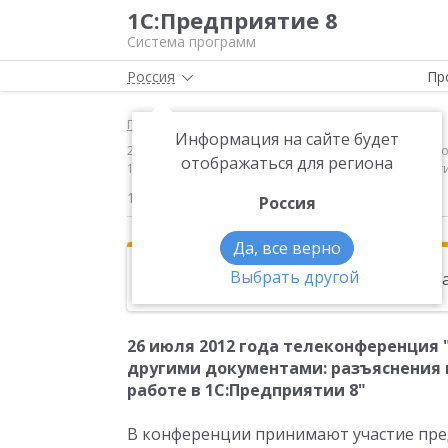
1С:Предприятие 8
Система программ
Россия
Пр
Главная
Новости
Информация на сайте будет
26 июля 2012 года телеконференция "Обмен электр
отображаться для региона
1С:Предприятии 8"В конференции принимают участи
12.07.2012
Россия
Да, все верно
Выбрать другой
Эта новость находится в архиве. Чи
26 июля 2012 года телеконференция
другими документами: разъяснения
работе в 1С:Предприятии 8"
В конференции принимают участие пре