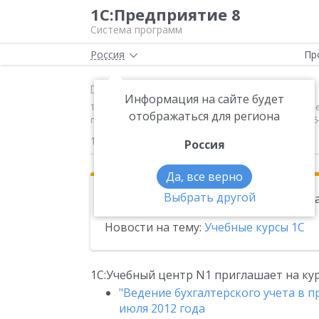
1С:Предприятие 8
Система программ
Россия
Пр
Главная
Новости
Информация на сайте будет
1С:Учебный центр N1 приглашает на курсы: "Ведение 
отображаться для региона
программирования в системе "1С:Предприятие 8" 16
14.06.2012
Россия
Да, все верно
Выбрать другой
Эта новость находится в архиве. Чи
Новости на тему:
Учебные курсы 1С
1С:Учебный центр N1 приглашает на кур
"Ведение бухгалтерского учета в пр
июля 2012 года