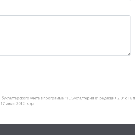
бухгалтерского учета в программе "1С:Бухгалтерия 8" редакция 2.0" с 16
-17 июля 2012 года