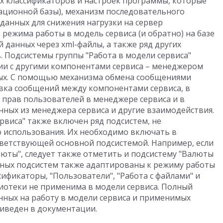
х классификаторов и настроек программы, которые
ационной базы), механизм последовательного
данных для снижения нагрузки на сервер
 режима работы в модель сервиса (и обратно) на базе
й данных через xml-файлы, а также ряд других
. Подсистемы группы "Работа в модели сервиса"
и с другими компонентами сервиса – менеджером
ных. С помощью механизма обмена сообщениями
вка сообщений между компонентами сервиса, в
и прав пользователей в менеджере сервиса и в
нных из менеджера сервиса и другие взаимодействия.
ервиса" также включен ряд подсистем, не
 использования. Их необходимо включать в
тветствующей основной подсистемой. Например, если
юты", следует также отметить и подсистему "Валюты
ьных подсистем также адаптированы к режиму работы
сификаторы, "Пользователи", "Работа с файлами" и
лиотеки не применима в модели сервиса. Полный
анных на работу в модели сервиса и применимых
иведен в документации.