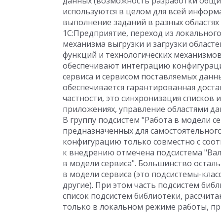
данных (возможность разработки общи
используются в целом для всей информ
выполнение заданий в разных областях 
1С:Предприятие, переход из локального
механизма выгрузки и загрузки областе
функций и технологических механизмов
обеспечивают интеграцию конфигураци
сервиса и сервисом поставляемых дан
обеспечивается гарантированная доста
частности, это синхронизация списков 
приложениях, управление областями да
В группу подсистем "Работа в модели с
предназначенных для самостоятельного
конфигурацию только совместно с соо
к внедрению отмечена подсистема "Вал
в модели сервиса". Большинство остал
в модели сервиса (это подсистемы-клас
другие). При этом часть подсистем биб
список подсистем библиотеки, рассчит
только в локальном режиме работы, пр