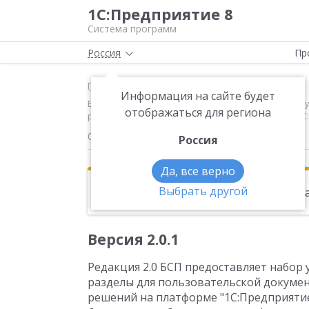
1С:Предприятие 8
Система программ
Россия
Пр
Главная
Новости
Информация на сайте будет
Версия 2.0.1 Редакция 2.0 БСП предоставляет набо
отображаться для региона
разработки прикладных решений на платформе "1С:
05.06.2012
Россия
Да, все верно
Выбрать другой
Эта новость находится в архиве. Чи
Версия 2.0.1
Редакция 2.0 БСП предоставляет набор
разделы для пользовательской докуме
решений на платформе "1С:Предприятие