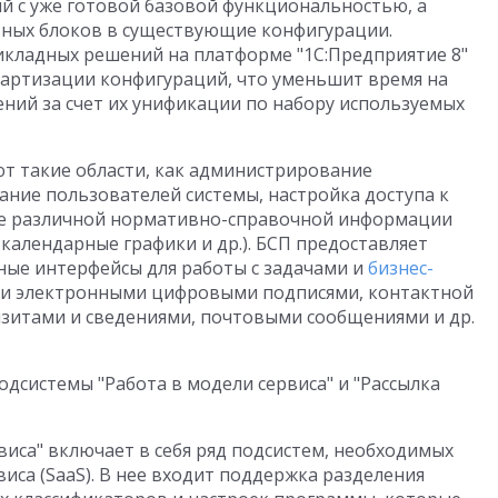
й с уже готовой базовой функциональностью, а
ных блоков в существующие конфигурации.
икладных решений на платформе "1С:Предприятие 8"
дартизации конфигураций, что уменьшит время на
ний за счет их унификации по набору используемых
т такие области, как администрирование
ние пользователей системы, настройка доступа к
е различной нормативно-справочной информации
 календарные графики и др.). БСП предоставляет
ные интерфейсы для работы с задачами и
бизнес-
 и электронными цифровыми подписями, контактной
итами и сведениями, почтовыми сообщениями и др.
одсистемы "Работа в модели сервиса" и "Рассылка
виса" включает в себя ряд подсистем, необходимых
иса (SaaS). В нее входит поддержка разделения