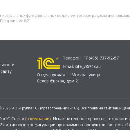
р универсальных функциональных подсистем, готовые разделы для пользов
Предприятие 8.2"
Телефон:
+7 (495) 737-92-57
льности
Email:
site_v8@1c.ru
 сайту
Отдел продаж:
г. Москва
,
улица
Селезнёвская, дом 21
© 2026 АО «Группа 1С» (правопреемник «1С»). Все права на сайт защищен
О «1С-Софт» (
о компании
). Исключительное право на технологи
 8» и типовые конфигурации программных продуктов системы «1С