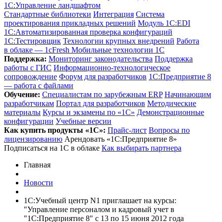
1С:Управление ландшафтом
Стандартные библиотеки
Интеграция
Система
проектирования прикладных решений
Модуль 1C:EDI
1С:Автоматизированная проверка конфигураций
1С:Тестировщик
Технологии крупных внедрений
Работа
в облаке — 1cFresh
Мобильные технологии 1С
Поддержка:
Мониторинг законодательства
Поддержка
работы с ГИС
Информационно-технологическое
сопровождение
Форум для разработчиков
1С:Предприятие 8
— работа с файлами
Обучение:
Cпециалистам по зарубежным ERP
Начинающим
разработчикам
Портал для разработчиков
Методические
материалы
Курсы и экзамены по «1С»
Демонстрационные
конфигурации
Учебные версии
Как купить продукты «1С»:
Прайс-лист
Вопросы по
лицензированию
Арендовать «1С:Предприятие 8»
Подписаться на 1С в облаке
Как выбирать партнера
Главная
Новости
1С:Учебный центр N1 приглашает на курсы:
"Управление персоналом и кадровый учет в
"1С:Предприятие 8" с 13 по 15 июня 2012 года