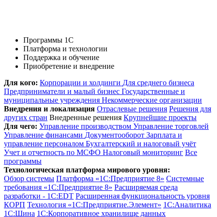
Программы 1С
Платформа и технологии
Поддержка и обучение
Приобретение и внедрение
Для кого:
Корпорации и холдинги
Для среднего бизнеса
Предприниматели и малый бизнес
Государственные и
муниципальные учреждения
Некоммерческие организации
Внедрения и локализация
Отраслевые решения
Решения для
других стран
Внедренные решения
Крупнейшие проекты
Для чего:
Управление производством
Управление торговлей
Управление финансами
Документооборот
Зарплата и
управление персоналом
Бухгалтерский и налоговый учёт
Учет и отчетность по МСФО
Налоговый мониторинг
Все
программы
Технологическая платформа мирового уровня:
Обзор системы
Платформа «1С:Предприятие 8»
Системные
требования «1С:Предприятие 8»
Расширяемая среда
разработки - 1C:EDT
Расширенная функциональность уровня
КОРП
Технология «1С:Предприятие.Элемент»
1C:Аналитика
1С:Шина
1С:Корпоративное хранилище данных