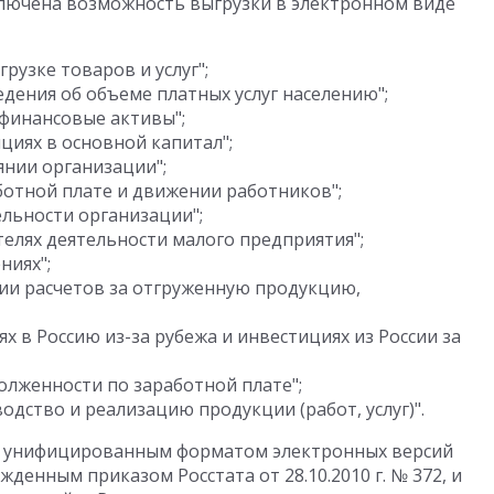
лючена возможность выгрузки в электронном виде
рузке товаров и услуг";
дения об объеме платных услуг населению";
ефинансовые активы";
ициях в основной капитал";
янии организации";
аботной плате и движении работников";
ельности организации";
елях деятельности малого предприятия";
ниях";
янии расчетов за отгруженную продукцию,
х в Россию из-за рубежа и инвестициях из России за
олженности по заработной плате";
водство и реализацию продукции (работ, услуг)".
 с унифицированным форматом электронных версий
денным приказом Росстата от 28.10.2010 г. № 372, и