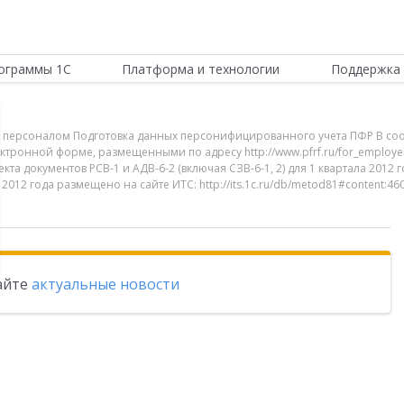
ограммы 1С
Платформа и технологии
Поддержка 
ие персоналом Подготовка данных персонифицированного учета ПФР В соо
тронной форме, размещенными по адресу http://www.pfrf.ru/for_employer
а документов РСВ-1 и АДВ-6-2 (включая СЗВ-6-1, 2) для 1 квартала 2012
012 года размещено на сайте ИТС: http://its.1c.ru/db/metod81#content:46
тайте
актуальные новости