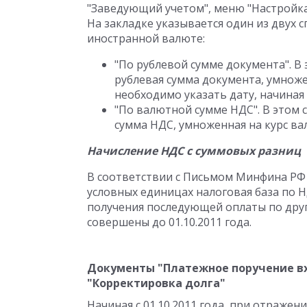
"Заведующий учетом", меню "Настройка 
На закладке указывается один из двух 
иностранной валюте:
"По рублевой сумме документа". В 
рублевая сумма документа, умноже
необходимо указать дату, начиная 
"По валютной сумме НДС". В этом 
сумма НДС, умноженная на курс ва
Начисление НДС с суммовых разниц
В соответствии с Письмом Минфина РФ от
условных единицах налоговая база по 
получения последующей оплаты по друг
совершены до 01.10.2011 года.
Документы "Платежное поручение вх
"Корректировка долга"
Начиная с 01.10.2011 года, при отражен