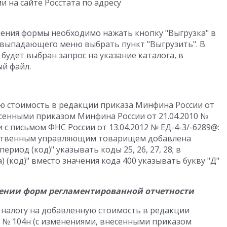
на сайте Росстата по адресу
нения формы необходимо нажать кнопку "Выгрузка" в
 выпадающего меню выбрать пункт "Выгрузить". В
будет выбран запрос на указание каталога, в
й файл.
ю стоимость в редакции приказа Минфина России от
несенными приказом Минфина России от 21.04.2010 №
 с письмом ФНС России от 13.04.2012 № ЕД-4-3/-6289@:
етственным управляющим товарищем добавлена
риод (код)" указывать коды 25, 26, 27, 28; в
) (код)" вместо значения кода 400 указывать букву "Д"
лении форм регламентированной отчетности
о налогу на добавленную стоимость в редакции
г. № 104н (с изменениями, внесенными приказом