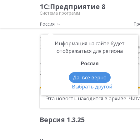
1С:Предприятие 8
Система программ
Россия
Пр
Главная
Новости
Информация на сайте будет
Версия 1.3.25 Новое в версии Зарплата и управлен
отображаться для региона
персонифицированного учета, представляемых в элек
ПФР реализованы проверки подготовленного комплект
Россия
сведений персонифицированного учета за 1 квартал 2
24.04.2012
Да, все верно
Выбрать другой
Эта новость находится в архиве. Чи
Версия 1.3.25