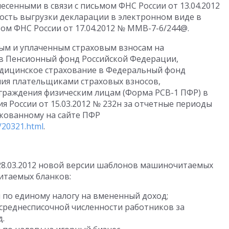
несенными в связи с письмом ФНС России от 13.04.2012
ость выгрузки декларации в электронном виде в
ом ФНС России от 17.04.2012 № ММВ-7-6/244@.
ым и уплаченным страховым взносам на
 в Пенсионный фонд Российской Федерации,
едицинское страхование в Федеральный фонд
ния плательщиками страховых взносов,
раждения физическим лицам (Форма РСВ-1 ПФР) в
 России от 15.03.2012 № 232н за отчетные периоды
икованному на сайте ПФР
g/20321.html
.
 28.03.2012 новой версии шаблонов машиночитаемых
итаемых бланков:
ия по единому налогу на вмененный доход;
 о среднесписочной численности работников за
.