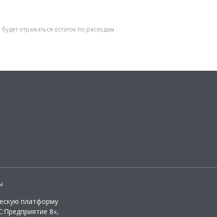
 будет отражаться остаток по расходам
ы
ческую платформу
:Предприятие 8»,