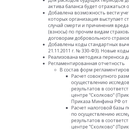
Для расходов будущих периодов до
актива баланса будет отражаться 
Добавлена возможность вести учет
которых организация выступает с
случай смерти и причинения вреда
(взносы) по прочим видам страхов
договорам добровольного страхова
Добавлены коды стандартных вы
21.11.2011 г. № 330-ФЗ). Новые код
Реализована методика переноса да
Регламентированная отчетность
В состав форм регламентиро
Расчет совокупного разм
осуществлению исследов
результатов в соответс
центре "Сколково" (Прик
Приказа Минфина РФ от 18
Расчет налоговой базы п
по осуществлению иссле
результатов в соответс
центре "Сколково" (Прика