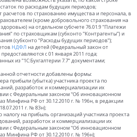
бавлена возможность указать, по какой строке
остаток по расходам будущих периодов;
 расчетов по страхованию имущества и персонала, в
трахователем (кроме добровольного страхования на
 здоровью) на отдельном субсчете 76.01.9 "Платежи
ания" по страховщикам (субконто "Контрагенты") и
ния (субконто "Расходы будущих периодов");
четов
НДФЛ
на детей (Федеральный закон от
ы предоставляются с 01 января 2011 года;
нных из "1С:Бухгалтерии 7.7" документами;
ванной отчетности добавлены формы:
ера прибыли (убытка) участника проекта по
аний, разработок и коммерциализации их
твии с Федеральным законом "Об инновационном
аз Минфина РФ от 30.12.2010 г. № 196н, в редакции
.07.2011 г. № 83н);
о налогу на прибыль организаций участника проекта
дований, разработок и коммерциализации их
твии с Федеральным законом "Об инновационном
з Минфина РФ от 30.12.2010 г. № 196н);