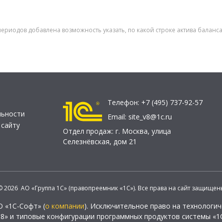
периодов добавлена возможность указать, по какой строке актива баланса
Телефон:
+7 (495) 737-92-57
льности
Email:
site_v8@1c.ru
 сайту
Отдел продаж:
г. Москва
,
улица
Селезнёвская, дом 21
© 2026 АО «Группа 1С» (правопреемник «1С»). Все права на сайт защищен
О «1С-Софт» (
о компании
). Исключительное право на технологи
 8» и типовые конфигурации программных продуктов системы «1С