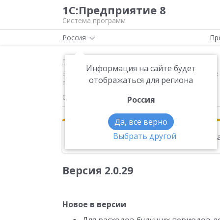
1С:Предприятие 8
Система программ
Россия
Пр
Главная
Новости
Информация на сайте будет
Версия 2.0.29 Новое в версии Для расходов будущих
отображаться для региона
периодов
02.12.2011
Россия
Да, все верно
Выбрать другой
Эта новость находится в архиве. Чи
Версия 2.0.29
Новое в версии