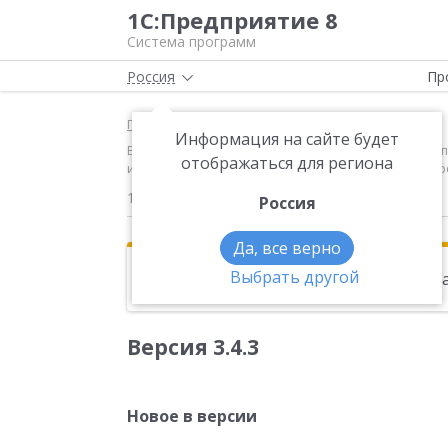
1С:Предприятие 8
Система программ
Россия
Пр
Главная
Новости
Информация на сайте будет
Версия 3.4.3 Новое в версии Поддержка вложенных 
отображаться для региона
использовать в алгоритмах, реализованных на вст
19.08.2011
Россия
Да, все верно
Выбрать другой
Эта новость находится в архиве. Чи
Версия 3.4.3
Новое в версии