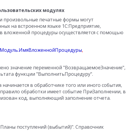
ользовательских модулях
 и произвольные печатные формы могут
нных на встроенном языке 1С:Предприятие,
ов вложенной процедуры осуществляется с помощью
тМодуль.ИмяВложеннойПроцедуры
,
лено значение переменной "ВозвращаемоеЗначение",
льтата функции "ВыполнитьПроцедуру".
 начинается в обработчике того или иного события,
 правило обработки имеет событие ПриЗаполнении, в
лизован код, выполняющий заполнение отчета.
Планы поступлений (выбытий)". Справочник