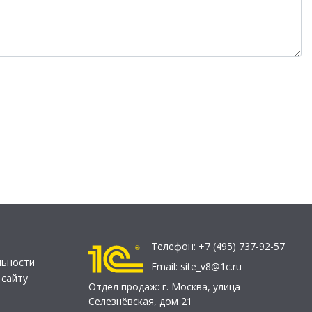
Телефон:
+7 (495) 737-92-57
льности
Email:
site_v8@1c.ru
 сайту
Отдел продаж:
г. Москва
,
улица
Селезнёвская, дом 21