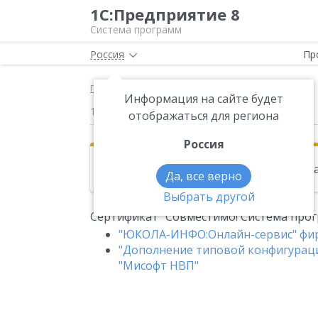
1С:Предприятие 8
Система программ
Россия
Пр
Главная
Новости
Сертификат "Совместимо
Информация на сайте будет
15.07.2011
отображаться для региона
Россия
Эта новость находится в архиве. Чи
Да, все верно
Выбрать другой
Сертификат "Совместимо! Система прог
"ЮКОЛА-ИНФО:Онлайн-сервис" ф
"Дополнение типовой конфигураци
"Мисофт НВП"