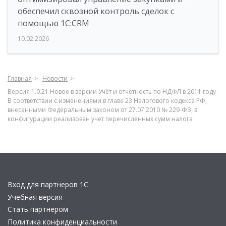
обеспечил сквозной контроль сделок с
помощью 1С:CRM
10.02.2026
Главная
Новости
Версия 1.0.21 Новое в версии Учёт и отчётность по НДФЛ в 2011 году
В соответствии с изменениями в главе 23 Налогового кодекса РФ,
внесенными Федеральным законом от 27.07.2010 № 229-ФЗ, в
конфигурации реализован учет перечисленных сумм налога
Вход для партнеров 1С
Учебная версия
Стать партнером
Политика конфиденциальности