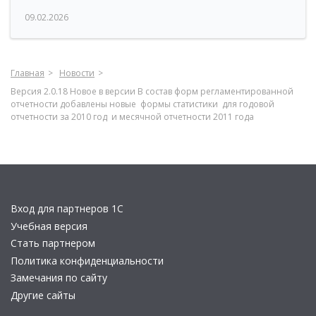
09.02.2026
Главная
Новости
Версия 2.0.18 Новое в версии В состав форм регламентированной
отчетности добавлены новые формы статистики для годовой
отчетности за 2010 год и месячной отчетности 2011 года
Вход для партнеров 1С
Учебная версия
Стать партнером
Политика конфиденциальности
Замечания по сайту
Другие сайты