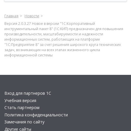
Главная
Новости
Версия 2.0.3.27 Новое в версии "1С:Корпоративный
инструментальный пакет 8" (1С:КИП) предназначен для повышения
производительности, масштабируемости и надежности
информационных систем, работающих на платформе
"1С:Предприятие 8" за счет решения широкого круга технических
задач, возникающих на всех этапах жизненного цикла
информационной системы
Вход для партнеров 1С
Учебная версия
Стать партнером
Политика конфиденциальности
Замечания по сайту
Другие сайты