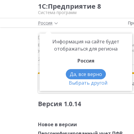
1С:Предприятие 8
Система программ
Россия
Пр
Главная
Новости
Информация на сайте будет
Версия 1.0.14 Новое в версии Персонифицированн
отображаться для региона
уплаченных страховых взносах на обязательное пенс
29.06.2010
Россия
Да, все верно
Выбрать другой
Эта новость находится в архиве. Чи
Версия 1.0.14
Новое в версии
Персонифицированный учет ПФР