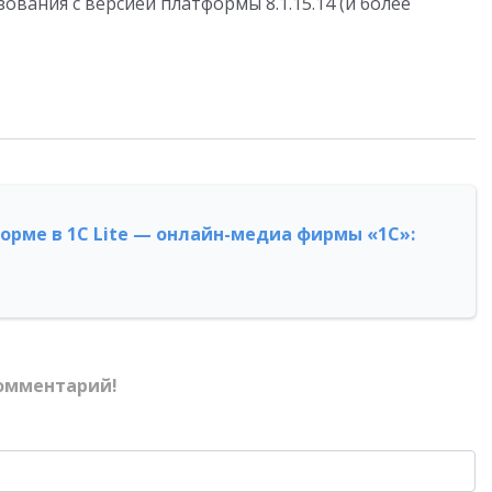
ования с версией платформы 8.1.15.14 (и более
форме в 1С Lite — онлайн-медиа фирмы «1С»:
омментарий!