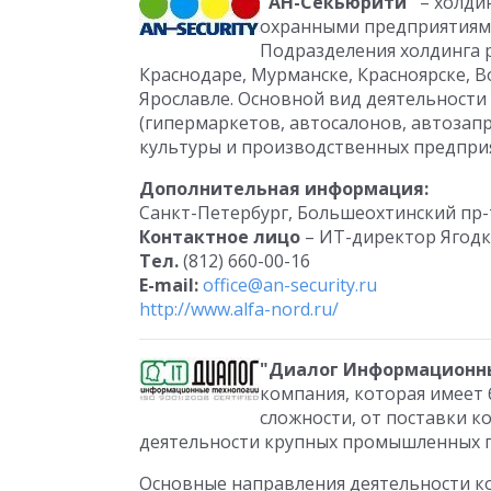
"АН-Секьюрити"
– холди
охранными предприятиями 
Подразделения холдинга р
Краснодаре, Мурманске, Красноярске, В
Ярославле. Основной вид деятельности
(гипермаркетов, автосалонов, автозапр
культуры и производственных предпри
Дополнительная информация:
Санкт-Петербург, Большеохтинский пр-т,
Контактное лицо
– ИТ-директор Ягодк
Тел.
(812) 660-00-16
E-mail:
office@an-security.ru
http://www.alfa-nord.ru/
"Диалог Информационн
компания, которая имеет
сложности, от поставки 
деятельности крупных промышленных 
Основные направления деятельности к