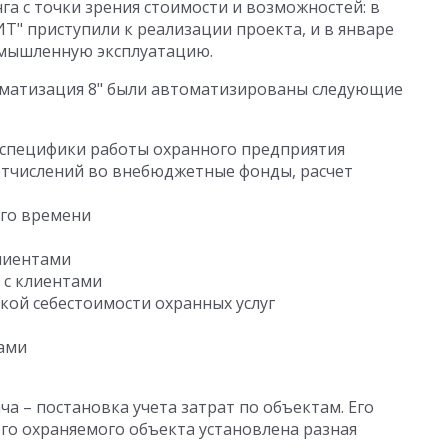
а с точки зрения стоимости и возможностей: в
ИТ" приступили к реализации проекта, и в январе
омышленную эксплуатацию.
томатизация 8" были автоматизированы следующие
м специфики работы охранного предприятия
 отчислений во внебюджетные фонды, расчет
ого времени
лиентами
 с клиентами
ской себестоимости охранных услуг
т
сами
а – постановка учета затрат по объектам. Его
ого охраняемого объекта установлена разная