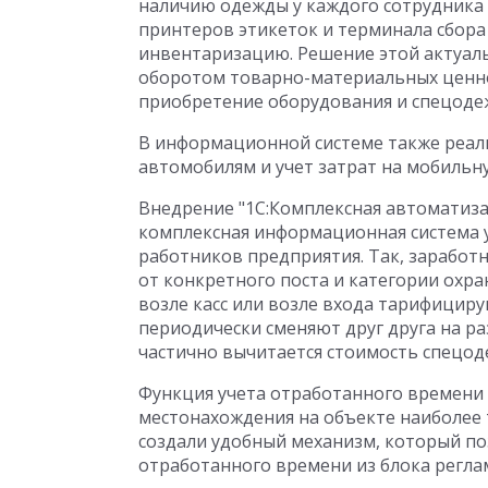
наличию одежды у каждого сотрудника 
принтеров этикеток и терминала сбор
инвентаризацию. Решение этой актуаль
оборотом товарно-материальных ценнос
приобретение оборудования и спецоде
В информационной системе также реали
автомобилям и учет затрат на мобильну
Внедрение "1С:Комплексная автоматиза
комплексная информационная система у
работников предприятия. Так, заработн
от конкретного поста и категории охра
возле касс или возле входа тарифициру
периодически сменяют друг друга на ра
частично вычитается стоимость спецод
Функция учета отработанного времени 
местонахождения на объекте наиболее 
создали удобный механизм, который по
отработанного времени из блока регла