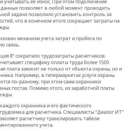
и учитывать ее износ. При этом подключение
а данных позволяет в любой момент проводить
ной задачи позволило установить контроль за
тей, что в конечном итоге сокращает затраты на
жды.
зован механизм учета затрат и пробега по
ю связь.
ция 8" сократило трудозатраты расчетчиков:
читывает специфику оплаты труда более 1500
ая плата зависит не только от объекта охраны, но и
нника. Например, в гипермаркетах услуги охраны
ются по-разному, при этом сами охранники
зных постах. Помимо этого, из заработной платы
ежды.
каждого охранника и его фактического
трудоемка для расчетчика. Специалисты "Диалог ИТ"
зволяет расчетчику транслировать табели
ментированного учета.