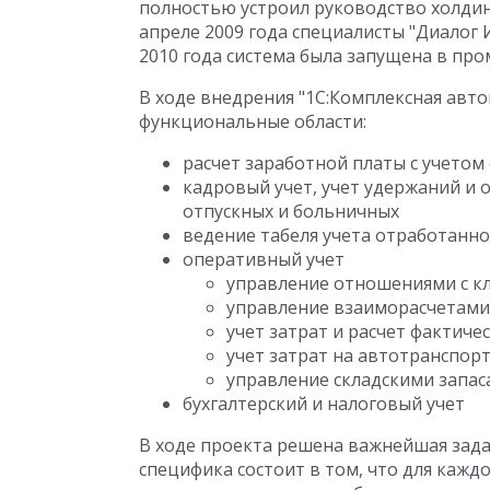
полностью устроил руководство холдинг
апреле 2009 года специалисты "Диалог 
2010 года система была запущена в пр
В ходе внедрения "1С:Комплексная ав
функциональные области:
расчет заработной платы с учето
кадровый учет, учет удержаний и
отпускных и больничных
ведение табеля учета отработанн
оперативный учет
управление отношениями с к
управление взаиморасчетами
учет затрат и расчет фактиче
учет затрат на автотранспор
управление складскими запа
бухгалтерский и налоговый учет
В ходе проекта решена важнейшая задач
специфика состоит в том, что для кажд