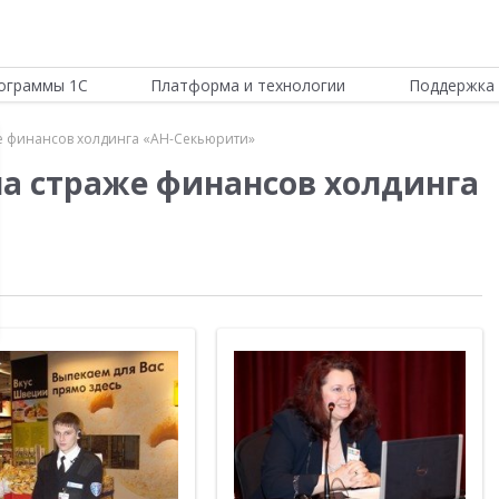
ограммы 1С
Платформа и технологии
Поддержка 
же финансов холдинга «АН-Секьюрити»
на страже финансов холдинга