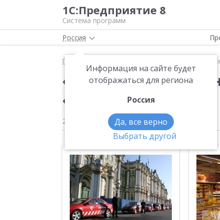
1С:Предприятие 8
Система программ
Россия
Пр
Главная
Новости
«1С:Предприятие 8» на стра
Информация на сайте будет
«1С:Предприятие 8» 
отображаться для региона
«АН-Секьюрити»
Россия
27.04.2010
Да, все верно
Выбрать другой