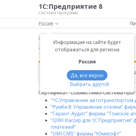
1С:Предприятие 8
Система программ
Россия
Пр
Главная
Новости
Сертификат "Совместимо
Информация на сайте будет
27.04.2010
отображаться для региона
Россия
Эта новость находится в архиве. Чи
Да, все верно
Выбрать другой
Сертификат "Совместимо! Система прог
"1С:Управление автотранспортом дл
"Румба 8: Управление отелем" фир
"Гарант-Аудит" фирмы "Томское а
"QIWI Кассир для 1С:Предприятия
платежей"
"UMI.CMS" фирмы "Юмисофт"