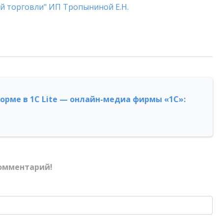
й торговли" ИП Тропыниной Е.Н.
форме в 1С Lite — онлайн-медиа фирмы «1С»:
омментарий!