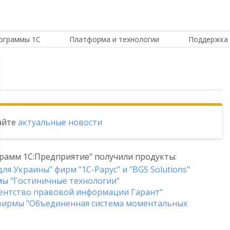
ограммы 1С
Платформа и технологии
Поддержка 
тайте
актуальные новости
рамм 1С:Предприятие" получили продукты:
я Украины" фирм "1С-Рарус" и "BGS Solutions"
мы "Гостиничные технологии"
гентство правовой информации Гарант"
" фирмы "Объединенная система моментальных