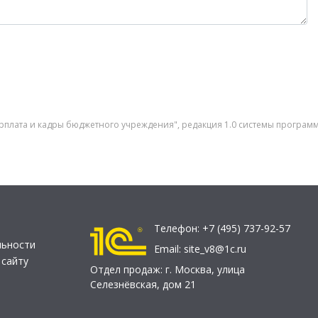
арплата и кадры бюджетного учреждения", редакция 1.0 системы програм
Телефон:
+7 (495) 737-92-57
льности
Email:
site_v8@1c.ru
 сайту
Отдел продаж:
г. Москва
,
улица
Селезнёвская, дом 21