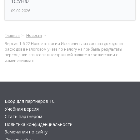
1С:УНФ
09.02.2026
Главная
Новости
Версия 1.6.22 Новое в версии Исключены из состава доходов и
расходов в налоговом учете по налогу на прибыль результаты
переоценки авансов в иностранной валюте в соответствии с
изменениями п
Вход для партнеров 1С
Учебная версия
Стать партнером
Политика конфиденциальности
Замечания по сайту
Другие сайты