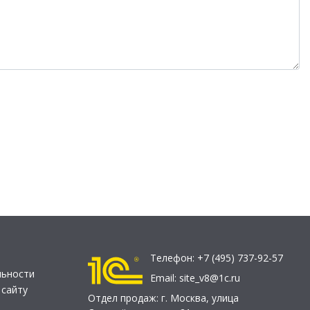
Телефон:
+7 (495) 737-92-57
льности
Email:
site_v8@1c.ru
 сайту
Отдел продаж:
г. Москва
,
улица