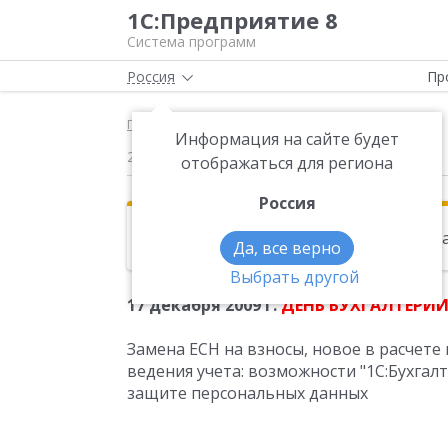
1С:Предприятие 8
Система программ
Россия
Пр
Главная
Новости
17 декабря 2009 г
Информация на сайте будет
25.11.2009
отображаться для региона
Россия
Эта новость находится в архиве. Чи
Да, все верно
Выбрать другой
17 декабря 2009 г.
ДЕНЬ БУХГАЛТЕРИИ
Замена ЕСН на взносы, новое в расчете
ведения учета: возможности "1С:Бухгалт
защите персональных данных