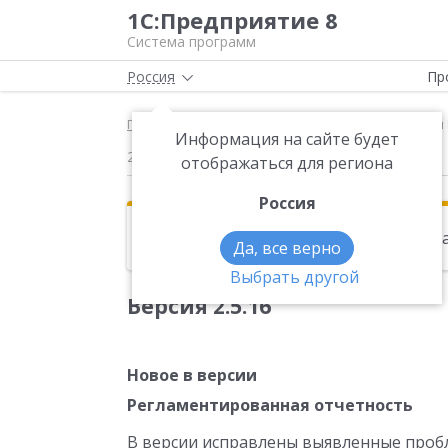
1С:Предприятие 8
Система программ
Россия
Пр
Главная
Новости
Версия 2.5.16 Новое в верси
Информация на сайте будет
22.07.2009
отображаться для региона
Россия
Эта новость находится в архиве. Чи
Да, все верно
Выбрать другой
Версия 2.5.16
Новое в версии
Регламентированная отчетность
В версии исправлены выявленные проб