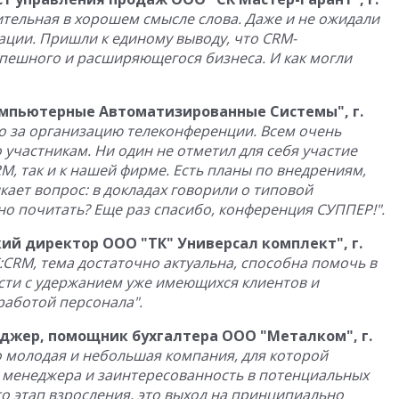
тельная в хорошем смысле слова. Даже и не ожидали
ации. Пришли к единому выводу, что CRM-
пешного и расширяющегося бизнеса. И как могли
мпьютерные Автоматизированные Системы", г.
о за организацию телеконференции. Всем очень
 участникам. Ни один не отметил для себя участие
M, так и к нашей фирме. Есть планы по внедрениям,
икает вопрос: в докладах говорили о типовой
но почитать? Еще раз спасибо, конференция СУППЕР!".
ий директор ООО "ТК" Универсал комплект", г.
:CRM, тема достаточно актуальна, способна помочь в
сти с удержанием уже имеющихся клиентов и
работой персонала".
джер, помощник бухгалтера ООО "Металком", г.
 молодая и небольшая компания, для которой
о менеджера и заинтересованность в потенциальных
то этап взросления, это выход на принципиально