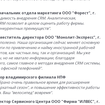
начальник отдела маркетинга ООО "Форест", г.
одимость внедрения CRM. Аналитическая,
M позволит в целом оценить работу фирмы.
онкурентных преимуществ".
еститель директора ООО "Монолит-Экспресс", г.
 полезно. Наша организация сейчас меняет основную
луги по привлечению и найму иностранной рабочей
тов, как частных лиц, так и организаций. Мы уже
, но не хватало информации, благодаря
го, самое главное о методах внедрения CRM системы,
 офисной телефонией".
тор владимирского филиала НПФ
брано очень правильное время для расширения
бархатный сезон", и повышение эффективности работы
. Ваш "велосипед" вовремя".
ктор Сервисного Центра ООО "Фирма "ИЛВЕС", г.