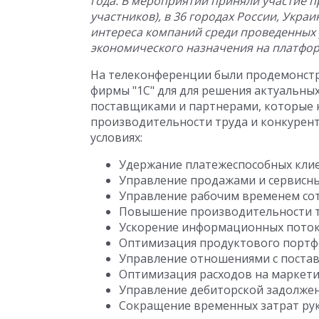
года. В мероприятии приняли участие п
участников), в 36 городах России, Укра
интереса компаний среди проведенных
экономического назначения на платфо
На телеконференции были продемонст
фирмы "1С" для для решения актуальны
поставщиками и партнерами, которые 
производительности труда и конкурен
условиях:
Удержание платежеспособных клие
Управление продажами и сервисн
Управление рабочим временем со
Повышение производительности тр
Ускорение информационных поток
Оптимизация продуктового портф
Управление отношениями с поста
Оптимизация расходов на маркети
Управление дебиторской задолже
Сокращение временных затрат рук