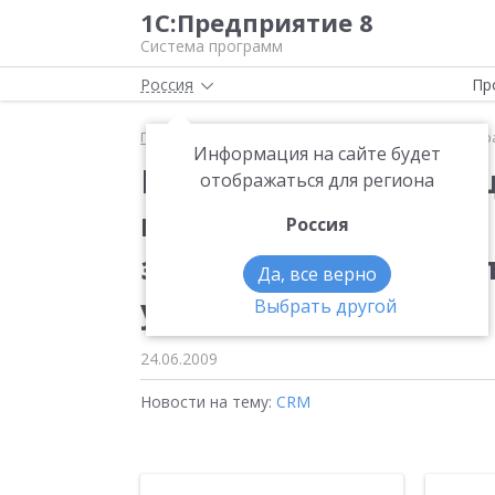
1С:Предприятие 8
Система программ
Россия
Пр
Главная
Новости
Итоги телеконференции "Упра
Информация на сайте будет
Итоги телеконферен
отображаться для региона
взаимоотношениями с
Россия
эффективного управл
Да, все верно
условиях"
Выбрать другой
24.06.2009
Новости на тему:
CRM