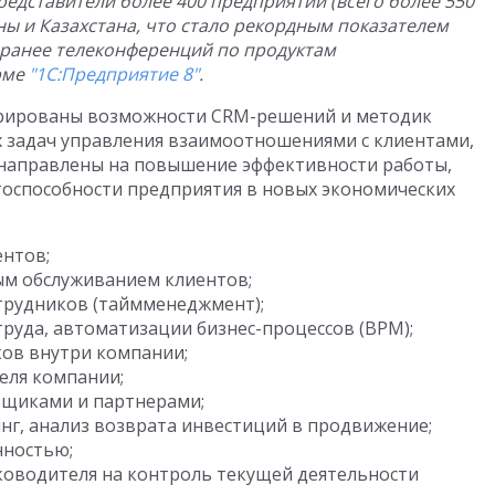
редставители более 400 предприятий (всего более 550
ины и Казахстана, что стало рекордным показателем
 ранее телеконференций по продуктам
рме
"1С:Предприятие 8"
.
рированы возможности CRM-решений и методик
х задач управления взаимоотношениями с клиентами,
направлены на повышение эффективности работы,
тоспособности предприятия в новых экономических
нтов;
ым обслуживанием клиентов;
трудников (таймменеджмент);
уда, автоматизации бизнес-процессов (BPM);
ов внутри компании;
еля компании;
вщиками и партнерами;
нг, анализ возврата инвестиций в продвижение;
нностью;
оводителя на контроль текущей деятельности