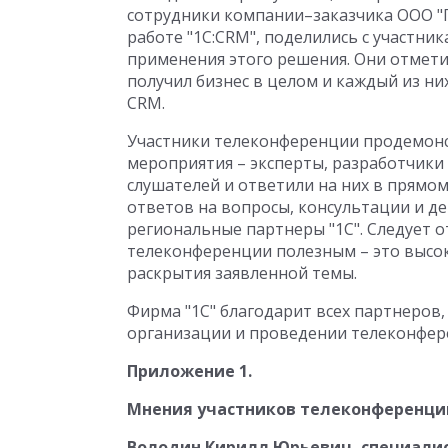
сотрудники компании–заказчика ООО "П
работе "1С:CRM", поделились с участн
применения этого решения. Они отмет
получил бизнес в целом и каждый из ни
CRM.
Участники телеконференции продемонс
мероприятия – эксперты, разработчики 
слушателей и ответили на них в прямо
ответов на вопросы, консультации и 
региональные партнеры "1С". Следует о
телеконференции полезным – это высок
раскрытия заявленной темы.
Фирма "1С" благодарит всех партнеров,
организации и проведении телеконфер
Приложение 1.
Мнения участников телеконференци
Володин Кирилл Юрьевич, специалис