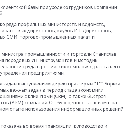
клиентской базы при уходе сотрудников компании;
й.
е ряда профильных министерств и ведомств,
финансовых директоров, клубов ИТ-Директоров,
вых СМИ, торгово-промышленных палат и
ь министра промышленности и торговли Станислав
ия передовых ИТ-инструментов и методик
льности труда в российских компаниях, рассказал о
управления предприятиями.
л задан выступлением директора фирмы "1С" Бориса
амых важных задач в период спада экономики,
ошениями с клиентами (CRM), а также быстрая
сов (BPM) компаний. Особую ценность словам г-на
енном опыте использования информационных решений
а показана во время трансляции, руководство и