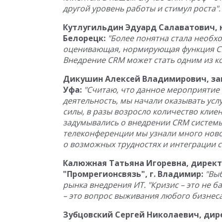
другой уровень работы и стимул роста".
Кутлугильдин Эдуард Салаватович, 
Белорецк:
"Более понятна стала необх
оценивающая, нормирующая функция CR
Внедрение CRM может стать одним из к
Дикушин Алексей Владимирович, зам
Уфа:
"Считаю, что данное мероприятие
деятельность, мы начали оказывать ус
силы, в разы возросло количество клиен
задумывались о внедрении CRM системы
телеконференции мы узнали много ново
о возможных трудностях и интеграции с
Калюжная Татьяна Игоревна, дирек
"Промрегионсвязь", г. Владимир:
"Вы
рынка внедрения ИТ. "Кризис – это не 
– это вопрос выживания любого бизнеса
Зубцовский Сергей Николаевич, дире