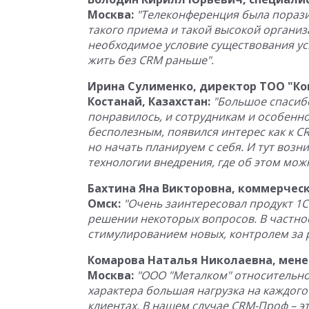
Москва:
"Телеконференция была порази
такого приема и такой высокой организ
необходимое условие существования ус
жить без CRM раньше".
Ирина Сулименко, директор ТОО "Ко
Костанай, Казахстан:
"Большое спасиб
понравилось, и сотрудникам и особенно
бесполезным, появился интерес как к CR
но начать планируем с себя. И тут возн
технологии внедрения, где об этом мож
Бахтина Яна Викторовна, коммерческ
Омск:
"Очень заинтересовал продукт 1С
решении некоторых вопросов. В частно
стимулированием новых, контролем за 
Комарова Наталья Николаевна, мене
Москва:
"ООО "Металком" относительно
характера большая нагрузка на каждог
клиентах. В нашем случае CRM-Проф – э