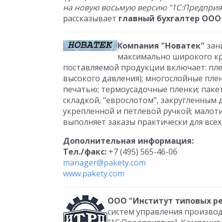
на новую восьмую версию "1С:Предприя
рассказывает
главный бухгалтер ООО
Компания "Новатек"
зан
максимально широкого кр
поставляемой продукции включает: пле
высокого давления); многослойные пле
печатью; термоусадочные пленки; паке
складкой, "еврослотом", закругленным д
укрепленной и петлевой ручкой; мало
выполняет заказы практически для всех
Дополнительная информация:
Тел./факс:
+7 (495) 565-46-06
manager@pakety.com
www.pakety.com
ООО "Институт типовых ре
систем управления произво