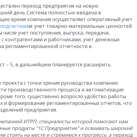
уществлен переход предприятия на новую
яшний день Система полностью введена в
щее время компания осуществляет оперативный учет
подсистема
м: учет товарно-материальных ценностей
м числе учет поступления, выпуска, передачи,
 с контрагентами и работниками, учет денежных
ача регламентированной отчетности в
т – 5, в дальнейшем планируется расширить
 проекта с точки зрения руководства компании
сти производственного процесса и автоматизация
Кроме того, существенно возросло удобство работы
ых и формирование регламентированных отчетов, что
зделений предприятия.
 компанией ИТРП, специалисты которой помогают нам
ные продукты "1С:Предприятие" и осваивать широкий
м стоять на месте и стремимся к прогрессу, а переход