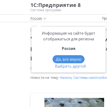
1С:Предприятие 8
Система программ
Россия
Пр
Главная
Новости
"ИТРП" и "1С:Предприятие 8"
Информация на сайте будет
"ИТРП" и "1С:Предпр
отображаться для региона
прозрачность произв
Россия
продукции
Да, все верно
Выбрать другой
05.03.2009
Новости на тему:
Налоги
,
Системы налогообл