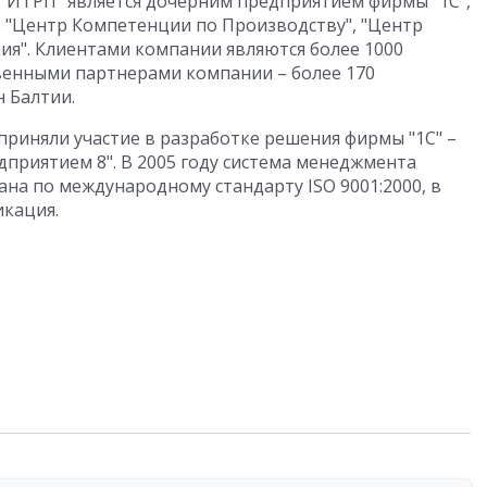
 "ИТРП" является дочерним предприятием фирмы "1С",
", "Центр Компетенции по Производству", "Центр
я". Клиентами компании являются более 1000
венными партнерами компании – более 170
 Балтии.
приняли участие в разработке решения фирмы "1С" –
приятием 8". В 2005 году система менеджмента
на по международному стандарту ISO 9001:2000, в
икация.