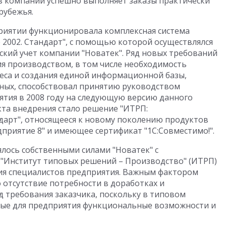
 компании успешно выполняет заказы практически
рубежья.
приятии функционировала комплексная система
2002. Стандарт", с помощью которой осуществлялся
ский учет компании "Новатек". Ряд новых требований
я производством, в том числе необходимость
еса и создания единой информационной базы,
ых, способствовал принятию руководством
тия в 2008 году на следующую версию данного
та внедрения стало решение "ИТРП:
дарт", относящееся к новому поколению продуктов
приятие 8" и имеющее сертификат "1С:Совместимо!".
лось собственными силами "Новатек" с
"Институт типовых решений – Производство" (ИТРП)
ния специалистов предприятия. Важным фактором
о отсутствие потребности в доработках и
д требования заказчика, поскольку в типовом
ые для предприятия функциональные возможности и