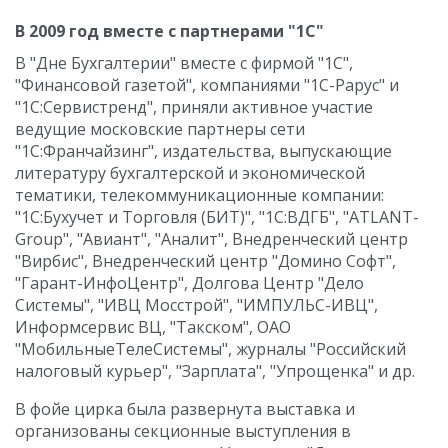
В 2009 год вместе с партнерами "1С"
В "Дне Бухгалтерии" вместе с фирмой "1С",
"Финансовой газетой", компаниями "1С-Рарус" и
"1С:Сервистренд", приняли активное участие
ведущие московские партнеры сети
"1С:Франчайзинг", издательства, выпускающие
литературу бухгалтерской и экономической
тематики, телекоммуникационные компании:
"1С:Бухучет и Торговля (БИТ)", "1С:ВДГБ", "ATLANT-
Group", "Авиант", "Аналит", Внедренческий центр
"Вирбис", Внедренческий центр "Домино Софт",
"Гарант-ИнфоЦентр", Долгова Центр "Дело
Системы", "ИВЦ Мосстрой", "ИМПУЛЬС-ИВЦ",
Информсервис ВЦ, "Такском", ОАО
"МобильныеТелеСистемы", журналы "Российский
налоговый курьер", "Зарплата", "Упрощенка" и др.
В фойе цирка была развернута выставка и
организованы секционные выступления в