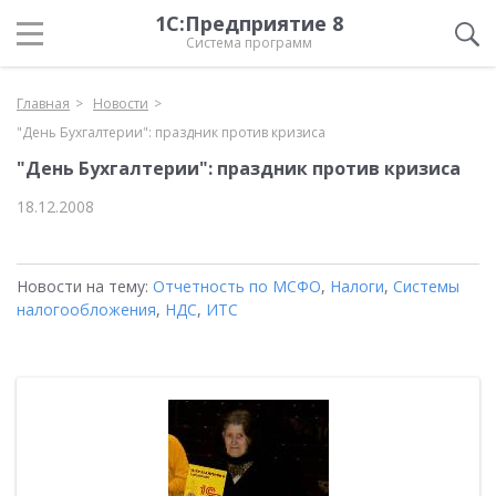
1С:Предприятие 8
Система программ
Главная
Новости
"День Бухгалтерии": праздник против кризиса
"День Бухгалтерии": праздник против кризиса
18.12.2008
Новости на тему:
Отчетность по МСФО
,
Налоги
,
Системы
налогообложения
,
НДС
,
ИТС