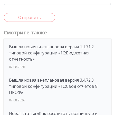
Отправить
Смотрите также
Вышла новая внеплановая версия 1.1.71.2
типовой конфигурации «1C:Бюджетная
отчетность»
07.08.2026
Вышла новая внеплановая версия 3.4.72.3
типовой конфигурации «1C:Свод отчетов 8
ПРОФ»
07.08.2026
Новая статья «Как рассчитать розничную и