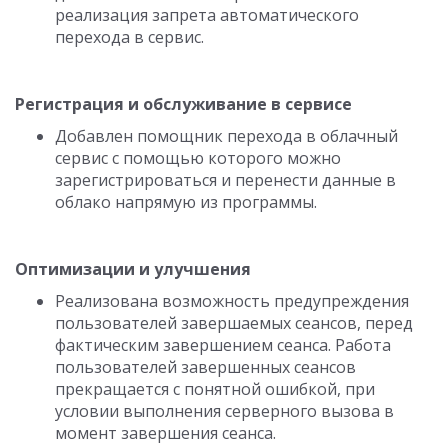
реализация запрета автоматического
перехода в сервис.
Регистрация и обслуживание в сервисе
Добавлен помощник перехода в облачный
сервис с помощью которого можно
зарегистрироваться и перенести данные в
облако напрямую из программы.
Оптимизации и улучшения
Реализована возможность предупреждения
пользователей завершаемых сеансов, перед
фактическим завершением сеанса. Работа
пользователей завершенных сеансов
прекращается с понятной ошибкой, при
условии выполнения серверного вызова в
момент завершения сеанса.