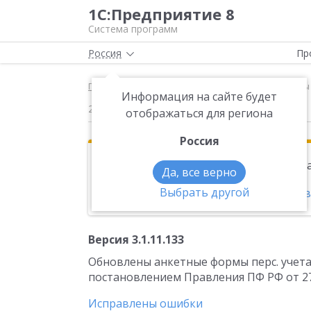
1С:Предприятие 8
Система программ
Россия
Пр
Главная
Новости
Версия 3.1.11.133 Обновлен
Информация на сайте будет
24.10.2019
отображаться для региона
Россия
Эта новость находится в архиве. Чи
Да, все верно
Выбрать другой
Новости на тему:
1С:Зарплата и упра
Версия 3.1.11.133
Обновлены анкетные формы перс. учета А
постановлением Правления ПФ РФ от 27
Исправлены ошибки