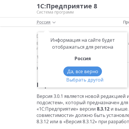
1С:Предприятие 8
Система программ
Россия
Пр
Главная
Новости
Информация на сайте будет
Версия 3.0.1 Версия 3.0.1 является новой редакци
отображаться для региона
платформе «1С:Предприятие» версии 8.3.12 и выше
15.02.2019
Россия
Новости на тему:
ИТС
Да, все верно
Выбрать другой
Версия 3.0.1
Версия 3.0.1 является новой редакцией
подсистем», который предназначен для
«1С:Предприятие» версии
8.3.12
и выше.
совместимости» должно быть установле
8.3.12 или в «Версия 8.3.12» при разрабо