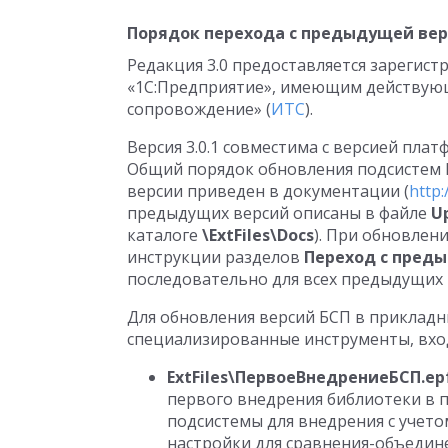
Порядок перехода с предыдущей ве
Редакция 3.0 предоставляется зарегис
«1С:Предприятие», имеющим действую
сопровождение» (
ИТС
).
Версия 3.0.1 совместима с версией пла
Общий порядок обновления подсистем Б
версии приведен в документации (
http:
предыдущих версий описаны в файле
U
каталоге
\ExtFiles\Docs
). При обновлен
инструкции разделов
Переход с пред
последовательно для всех предыдущих 
Для обновления версий БСП в приклад
специализированные инструменты, вхо
ExtFiles\ПервоеВнедрениеБСП.ep
первого внедрения библиотеки в 
подсистемы для внедрения с учетом
настройки для сравнения-объедин