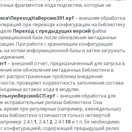
чных фрагментов кода подсистем, которые не
чика\ПереходНаВерсию301.epf
– внешняя обработка
операций при переводе конфигурации на библиотеку
азделе
Переход с предыдущих версий
файла
нформационной базе после обновления метаданных
рации. При работе с хранилищем конфигурации
ть на копии информационной базы и затем загружать
ъединения.
erf
– внешний отчет, предназначенный для запуска в
ения или обновления метаданных библиотеки в
яет распространенные проблемы внедрения
тности, проверяет корректность заполнения состава
ходимых вставок кода в модулях.
тельнуюВерсиюБСП.epf
– внешняя обработка для
е исправительные релизы библиотеки. Она
ь время при регулярных (например, еженедельных)
изы библиотеки отличаются только четвертой
пример: 2.4.1.
1
, 2.4.1.
2
, 2.4.1.
10
и т.п. Ее необходимо
 с конфигурацией, содержащей предыдущий релиз