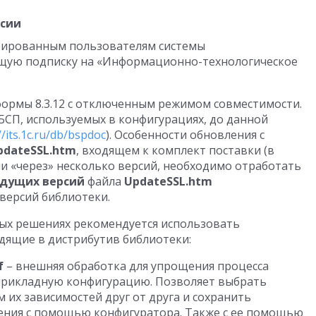
рсии
трированным пользователям системы
щую подписку на «Информационно-технологическое
тформы 8.3.12 с отключенным режимом совместимости.
СП, используемых в конфигурациях, до данной
//its.1c.ru/db/bspdoc
). Особенности обновления с
pdateSSL.htm
, входящем к комплект поставки (в
ии «через» несколько версий, необходимо отработать
ыдущих версий
файла
UpdateSSL.htm
версий библиотеки.
ных решениях рекомендуется использовать
дящие в дистрибутив библиотеки:
f
– внешняя обработка для упрощения процесса
прикладную конфигурацию. Позволяет выбрать
 их зависимостей друг от друга и сохранить
ения с помощью конфигуратора. Также с ее помощью