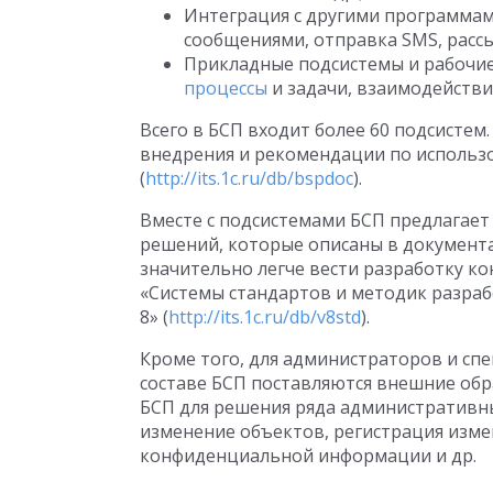
Интеграция с другими программам
сообщениями, отправка SMS, рассыл
Прикладные подсистемы и рабочие
процессы
и задачи, взаимодействия
Всего в БСП входит более 60 подсистем
внедрения и рекомендации по использ
(
http://its.1c.ru/db/bspdoc
).
Вместе с подсистемами БСП предлагае
решений, которые описаны в документа
значительно легче вести разработку к
«Системы стандартов и методик разра
8» (
http://its.1c.ru/db/v8std
).
Кроме того, для администраторов и с
составе БСП поставляются внешние об
БСП для решения ряда административны
изменение объектов, регистрация изме
конфиденциальной информации и др.