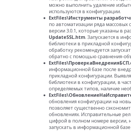
можно выполнить удаление избыто
используются в конфигурации.
ExtFiles\Инструменты разработ
по автоматизации ряда массовых 
версии 3.0.1, которые указаны в р
UpdateSSL.htm
. Запускается в и
библиотеки в прикладной конфигу
обработку рекомендуется запуска
обратно с помощью сравнения-об
ExtFiles\ПроверкаВнедренияБСП.
информационной базе после внедр
прикладной конфигурации. Выявл
библиотеки в конфигурации, в час
определяемых типов, наличие необ
ExtFiles\ОбновлениеНаИсправи
обновления конфигурации на новы
позволяет существенно сэкономит
обновлениях. Исправительные рел
цифрой в полном номере версии, на
запускать в информационной базе