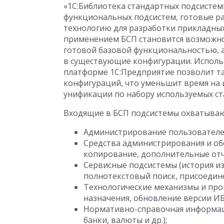
«1С:Библиотека стандартных подсистем
функциональных подсистем, готовые р
технологию для разработки прикладных
применением БСП становится возможно
готовой базовой функциональностью, 
в существующие конфигурации. Исполь
платформе 1С:Предприятие позволит т
конфигураций, что уменьшит время на 
унификации по набору используемых ст
Входящие в БСП подсистемы охватывают
Администрирование пользователей
Средства администрирования и об
копирование, дополнительные отче
Сервисные подсистемы (история из
полнотекстовый поиск, присоедине
Технологические механизмы и пр
назначения, обновление версии ИБ,
Нормативно-справочная информаци
банки, валюты и др.);