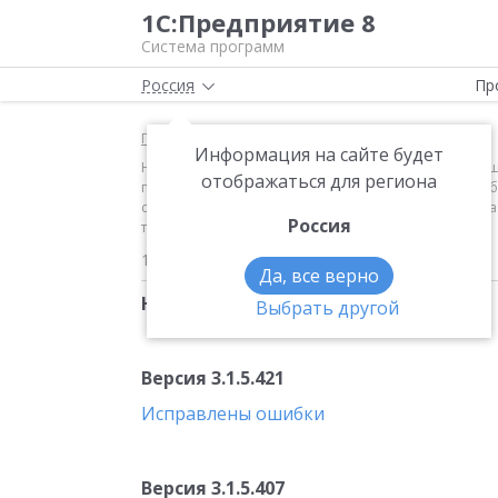
1С:Предприятие 8
Система программ
Россия
Пр
Главная
Новости
Информация на сайте будет
Новое в версии 3.1.7 Версия 3.1.5.421 Исправлены о
отображаться для региона
проиндексированы на 4,3%:- государственные пособ
случаями на производстве и профессиональными за
Россия
территориальных условий СЕЛО
13.02.2019
Да, все верно
Новое в версии 3.1.7
Выбрать другой
Версия 3.1.5.421
Исправлены ошибки
Версия 3.1.5.407