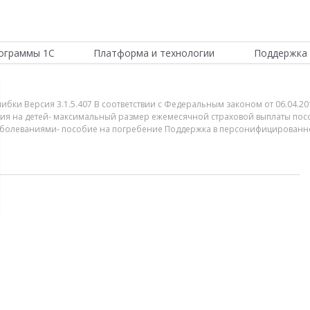
ограммы 1С
Платформа и технологии
Поддержка 
шибки Версия 3.1.5.407 В соответствии с Федеральным законом от 06.04.20
ия на детей- максимальный размер ежемесячной страховой выплаты посо
болеваниями- пособие на погребение Поддержка в персонифицированно