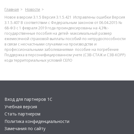
Главная
Новости
Новое в версии 3.1.5 Версия 3.1.5.421 Исправлены ошибки Версия
3.1.5.407 В соответствии с Федеральным законом от 06.04.2015 №
68-ФЗ с 1 февраля 2019 года проиндексированы на 4,3%:-
государственные пособия на детей- максимальный размер
ежемесячной страховой выплаты пособий по нетрудоспособности
в связи с несчастными случаями на производстве и
профессиональными заболеваниями- пособие на погребение
Поддержка в персонифицированном учете (СЗВ-СТАЖ и СЗВ-КОРР)
кода территориальных условий СЕЛО
Вход для партнеров 1С
Учебная версия
Стать партнером
Политика конфиденциальности
Замечания по сайту