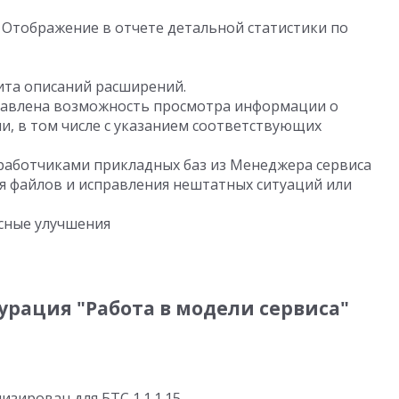
 Отображение в отчете детальной статистики по
ита описаний расширений.
авлена возможность просмотра информации о
и, в том числе с указанием соответствующих
работчиками прикладных баз из Менеджера сервиса
я файлов и исправления нештатных ситуаций или
сные улучшения
рация "Работа в модели сервиса"
зирован для БТС 1.1.1.15