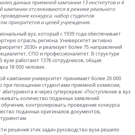
нализ данных приемной кампании 13 институтов и 4
ой кампании отслеживаются в режиме реального
проведение конкурса, набор студентов
том приоритетов и целей учреждения.
ональный вуз, который с 1939 года обеспечивает
тную отрасль региона. Университет активно
риоритет 2030» и реализует более 75 направлений
ециалитет, СПО и профессионалитет. В структуре
 В вузе работают 1376 сотрудников, общая
ка 18 000 человек.
ой кампании университет принимает более 20 000
о при посещении студентами приемной комиссии,
 абитуриента и через суперсервис «Поступление в вуз
леживать количество поданных заявлений
 обучения, контролировать проведение конкурса
чество поданных оригиналов документов,
итуриентам.
ти решения этих задач руководство вуза решило