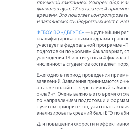
приемной кампанией. Ускорен сбор и а
филиалов вуза. 18 показателей приемн
времени. Это помогает контролировать 
и заполняемость бюджетных мест с уче
ФГБОУ ВО «ДВГУПС»
— крупнейший реги
квалифицированными кадрами транспор
участвует в федеральной программе «П
подготовки по уровням бакалавриат, сп
учреждения 13 институтов и 4 филиала.
численность студентов составляет поряд
Ежегодно в период проведения приемн
заявлений. Заявления принимаются очн
а также онлайн — через личный кабинет
онлайн». Очень важно в это время отс
по направлениям подготовки и формам
с учетом приоритетов, учитывать коли
анализировать средний балл ЕГЭ по аб
Для повышения скорости и эффективнос