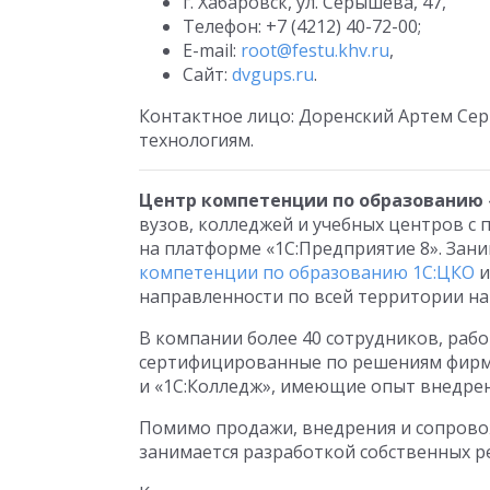
г. Хабаровск, ул. Серышева, 47,
Телефон:
+7 (4212) 40-72-00;
E-mail:
root@festu.khv.ru
,
Сайт:
dvgups.ru
.
Контактное лицо: Доренский Артем Се
технологиям.
Центр компетенции по образованию 
вузов, колледжей и учебных центров 
на платформе «1С:Предприятие 8». За
компетенции по образованию 1С:ЦКО
и
направленности по всей территории на
В компании более 40 сотрудников, рабо
сертифицированные по решениям фирмы
и «1С:Колледж», имеющие опыт внедрен
Помимо продажи, внедрения и сопрово
занимается разработкой собственных р