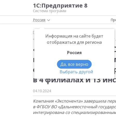
1С:Предприятие 8
Система программ
Россия
Пр
Главная
Новости
Информация на сайте будет
«1С:Аналитика» и «1С:Университет ПРОФ» помогают
отображаться для региона
«1С:Аналитика» и «1
Россия
помогают Дальневост
Да, все верно
сообщения контроли
Выбрать другой
в 4 филиалах и 13 ин
04.10.2024
Компания «Экспонента» завершила перв
в ФГБОУ ВО «Дальневосточный государс
интегрирована со специализированным