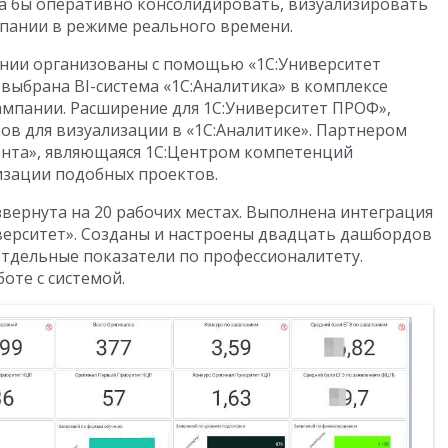
ла бы оперативно консолидировать, визуализировать
пании в режиме реального времени.
ении организованы с помощью «1С:Университет
выбрана BI-система «1С:Аналитика» в комплексе
мпании. Расширение для 1С:Университет ПРОФ»,
ов для визуализации в «1С:Аналитике». Партнером
ента», являющаяся 1С:Центром компетенций
зации подобных проектов.
звернута на 20 рабочих местах. Выполнена интеграция
верситет». Созданы и настроены двадцать дашбордов
отдельные показатели по профессионалитету.
оте с системой.