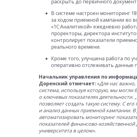
раскрыть до первичного документа
В системе настроен мониторинг 18
за ходом приемной кампании во вс
«1С:Аналитикой» ежедневно работа
проректоры, директора институто
контролирует показатели приемной
реального времени.
Кроме того, улучшена работа по у
оперативно отслеживать данные п
Начальник управления по информац
Доренский отмечает:
«
Для нас важно,
система, используя которую, мы могли
о ключевых показателях деятельности. 
позволяет создать такую систему. С е
и анализ данных приемной кампании. В
автоматизировать мониторинг показате
показателей финансово-хозяйственной д
университета в целом».