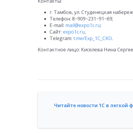
Контакты:
г. Тамбов, ул. Студенецкая набережн
Телефон: 8−909−231−91−69;
E-mail:
mail@expo1c.ru
;
Сайт:
expo1c.ru
,
Telegram:
t.me/Exp_1C_CKO
.
Контактное лицо: Киселева Нина Сергее
Читайте новости 1С в легкой 