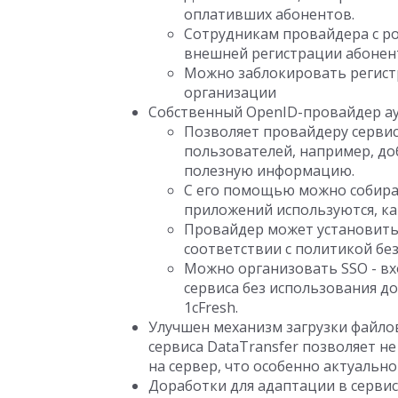
оплативших абонентов.
Сотрудникам провайдера с ро
внешней регистрации абонен
Можно заблокировать регист
организации
Собственный OpenID-провайдер а
Позволяет провайдеру серви
пользователей, например, до
полезную информацию.
С его помощью можно собират
приложений используются, ка
Провайдер может установить
соответствии с политикой без
Можно организовать SSO - вх
сервиса без использования д
1cFresh.
Улучшен механизм загрузки файлов
сервиса DataTransfer позволяет н
на сервер, что особенно актуально
Доработки для адаптации в серви