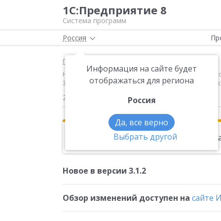
1С:Предприятие 8
Система программ
Россия
Пр
Главная
Новости
Информация на сайте будет
Новое в версии 3.1.2 Обзор изменений доступен на 
отображаться для региона
30.10.2017 в соответствии с Информацией Банка Росс
22.11.2017
Россия
Да, все верно
Выбрать другой
Эта новость находится в архиве. Чи
Новое в версии 3.1.2
Обзор изменений доступен на
сайте 