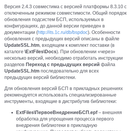
Версия 2.4.3 совместима с версией платформы 8.3.10 с
отключенным режимом совместимости. Общий порядок
обновления подсистем БСП, используемых в
конфигурациях, до данной версии приведен в
документации (
http://its.1c.ru/db/bspdoc
). Особенности
обновления с предыдущих версий описаны в файле
UpdateSSL.htm
, входящем к комплект поставки (в
каталоге
\ExtFiles\Docs
). При обновлении «через»
несколько версий, необходимо отработать инструкции
разделов
Переход с предыдущих версий
файла
UpdateSSL.htm
последовательно для всех
предыдущих версий библиотеки.
Для обновления версий БСП в прикладных решениях
рекомендуется использовать специализированные
инструменты, входящие в дистрибутив библиотеки:
ExtFiles\ПервоеВнедрениеБСП.epf
– внешняя
обработка для упрощения процесса первого
внедрения библиотеки в прикладную