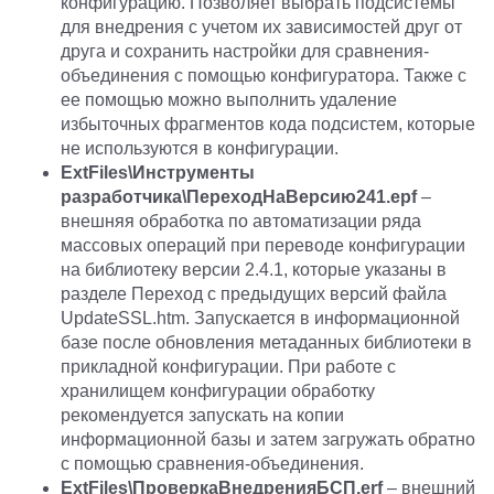
конфигурацию. Позволяет выбрать подсистемы
для внедрения с учетом их зависимостей друг от
друга и сохранить настройки для сравнения-
объединения с помощью конфигуратора. Также с
ее помощью можно выполнить удаление
избыточных фрагментов кода подсистем, которые
не используются в конфигурации.
ExtFiles\Инструменты
разработчика\ПереходНаВерсию241.epf
–
внешняя обработка по автоматизации ряда
массовых операций при переводе конфигурации
на библиотеку версии 2.4.1, которые указаны в
разделе Переход с предыдущих версий файла
UpdateSSL.htm. Запускается в информационной
базе после обновления метаданных библиотеки в
прикладной конфигурации. При работе с
хранилищем конфигурации обработку
рекомендуется запускать на копии
информационной базы и затем загружать обратно
с помощью сравнения-объединения.
ExtFiles\ПроверкаВнедренияБСП.erf
– внешний