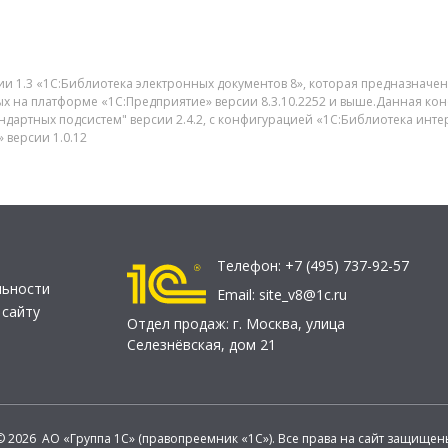
кции 1.3 «1С:Библиотека электронных документов 8», которая предназна
х на платформе «1С:Предприятие» версии 8.3.10.2252 и выше.Данная ко
дартных подсистем" версии 2.4.2, с конфигурацией «1С:Библиотека интер
 версии 1.0.12
Телефон:
+7 (495) 737-92-57
льности
Email:
site_v8@1c.ru
 сайту
Отдел продаж:
г. Москва
,
улица
Селезнёвская, дом 21
© 2026 АО «Группа 1С» (правопреемник «1С»). Все права на сайт защищен