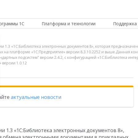
ограммы 1С
Платформа и технологии
Поддержка 
кции 1.3 «1С:Библиотека электронных документов 8», которая предназна
х на платформе «1С:Предприятие» версии 8.3.10.2252 и выше.Данная ко
дартных подсистем" версии 2.4.2, с конфигурацией «1С:Библиотека интер
 версии 1.0.12
тайте
актуальные новости
ии 1.3 «1С:Библиотека электронных документов 8»,
ия обмена электронными документами в прикладных