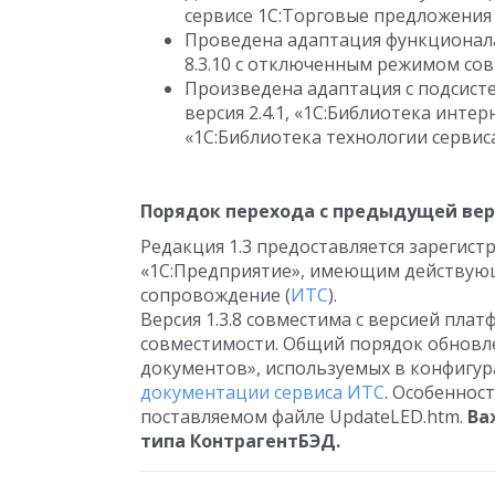
сервисе 1С:Торговые предложения д
Проведена адаптация функционала
8.3.10 с отключенным режимом со
Произведена адаптация с подсист
версия 2.4.1, «1С:Библиотека инте
«1С:Библиотека технологии сервиса»
Порядок перехода с предыдущей ве
Редакция 1.3 предоставляется зарегис
«1С:Предприятие», имеющим действую
сопровождение (
ИТС
).
Версия 1.3.8 совместима с версией пла
совместимости. Общий порядок обновл
документов», используемых в конфигу
документации сервиса ИТС
. Особеннос
поставляемом файле UpdateLED.htm.
Ва
типа КонтрагентБЭД.