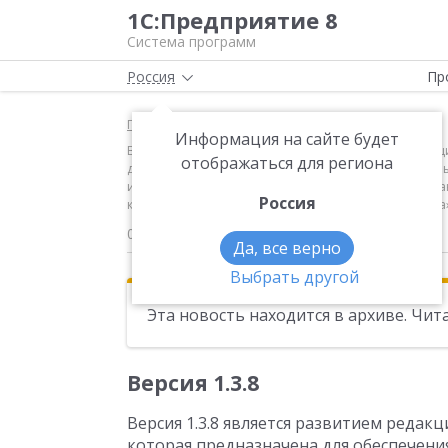
1С:Предприятие 8
Система программ
Россия
Пр
Главная
Новости
Информация на сайте будет
Версия 1.3.8 Версия 1.3.8 является развитием реда
отображаться для региона
документами в прикладных решениях, разработанны
использования с конфигурацией "1С:Библиотека стан
Россия
конфигурацией «1С:Библиотека технологии сервиса»
03.11.2017
Да, все верно
Выбрать другой
Эта новость находится в архиве. Чи
Версия 1.3.8
Версия 1.3.8 является развитием редакц
которая предназначена для обеспечен