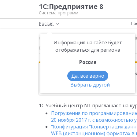
1С:Предприятие 8
Система программ
Россия
Пр
Главная
Новости
1С:Учебный центр N1 приглаш
Информация на сайте будет
02.11.2017
отображаться для региона
Россия
Эта новость находится в архиве. Чи
Да, все верно
Выбрать другой
Новости на тему:
Учебные курсы 1С
1С:Учебный центр N1 приглашает на кур
Погружения по программированию 
20 ноября 2017 г. с возможностью
"Конфигурация "Конвертация данных
WEB (дистанционном) форматах в н