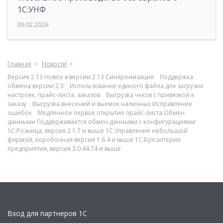
1С:УНФ
09.02.2026
Главная
Новости
Версия 2.13 Новое в версии 2.13 Синхронизация Поддержка
обмена версии 2.3 Использование единого файла для загрузки
настроек, прайс-листа, заказов Выгрузка чеков с привязкой к
заказу Выгрузка внесений и выемок наличных Исправление
ошибок Медленное первое открытие прайс-листа Обмен
данными Поддерживается обмен данными с конфигурациями:
1С:Розница, версия 2.1.7 и выше 1С:Управление небольшой
фирмой, коробочная версия 1.6.4 и выше 1С:Бухгалтерия
предприятия, версия 3.0.44.74 и выше
Вход для партнеров 1С