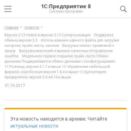
1С:Предприятие 8
Система программ
Главная
Новости
Версия 2.13 Новое в версии 2.13 Синхронизация Поддержка
обмена версии 2.3 Использование единого файла для загрузки
настроек, прайс-листа, заказов Выгрузка чеков с привязкой к
заказу Выгрузка внесений и выемок наличных Исправление
ошибок Медленное первое открытие прайс-листа Обмен
данными Поддерживается обмен данными с конфигурациями:
1С:Розница, версия 2.1.7 и выше 1С:Управление небольшой
фирмой, коробочная версия 1.6.4 и выше 1С:Бухгалтерия
предприятия, версия 3.0.44.74 и выше
31.10.2017
Эта новость находится в архиве. Читайте
актуальные новости