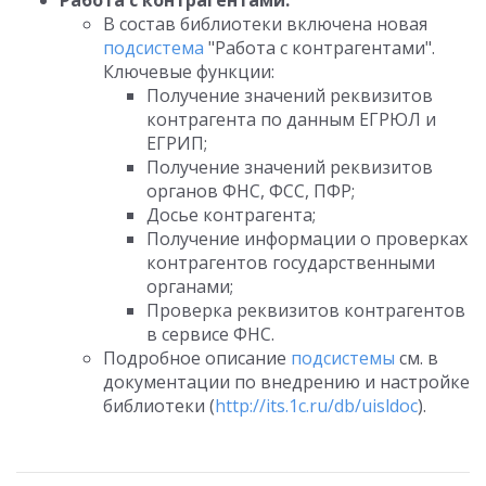
Работа с контрагентами:
В состав библиотеки включена новая
подсистема
"Работа с контрагентами".
Ключевые функции:
Получение значений реквизитов
контрагента по данным ЕГРЮЛ и
ЕГРИП;
Получение значений реквизитов
органов ФНС, ФСС, ПФР;
Досье контрагента;
Получение информации о проверках
контрагентов государственными
органами;
Проверка реквизитов контрагентов
в сервисе ФНС.
Подробное описание
подсистемы
см. в
документации по внедрению и настройке
библиотеки (
http://its.1c.ru/db/uisldoc
).