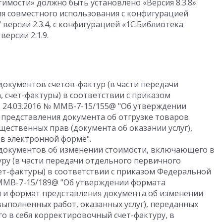
мости» должно быть установлено «Версия 8.3.8».
я совместного использования с конфигурацией
версии 2.3.4, с конфигурацией «1С:Библиотека
ерсии 2.1.9.
кументов счетов-фактур (в части передачи
 счет-фактуры) в соответствии с приказом
 24.03.2016 № ММВ-7-15/155@ "Об утверждении
 представления документа об отгрузке товаров
щественных прав (документа об оказании услуг),
 в электронной форме".
окументов об изменении стоимости, включающего в
ру (в части передачи отдельного первичного
ет-фактуры) в соответствии с приказом Федеральной
N ММВ-7-15/189@ "Об утверждении формата
 и формат представления документа об изменении
ыполненных работ, оказанных услуг), переданных
 в себя корректировочный счет-фактуру, в