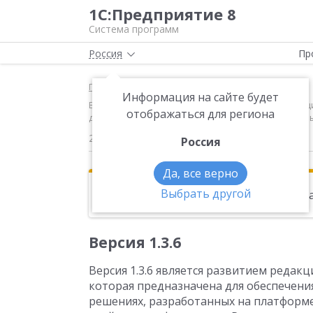
1С:Предприятие 8
Система программ
Россия
Пр
Главная
Новости
Информация на сайте будет
Версия 1.3.6 Версия 1.3.6 является развитием реда
отображаться для региона
документами в прикладных решениях, разработанны
29.09.2017
Россия
Да, все верно
Выбрать другой
Эта новость находится в архиве. Чи
Версия 1.3.6
Версия 1.3.6 является развитием редакц
которая предназначена для обеспечен
решениях, разработанных на платформе 