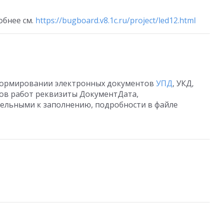
бнее см.
https://bugboard.v8.1c.ru/project/led12.html
 формировании электронных документов
УПД
, УКД,
тов работ реквизиты ДокументДата,
ельными к заполнению, подробности в файле