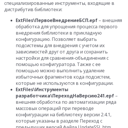
специализированные инструменты, входящие в
дистрибутив библиотеки:
ExtFiles\ПервоеВнедрениеБСП.epf
– внешняя
обработка для упрощения процесса первого
внедрения библиотеки в прикладную
конфигурацию. Позволяет выбрать
подсистемы для внедрения с учетом их
зависимостей друг от друга и сохранить
настройки для сравнения-объединения с
помощью конфигуратора. Также с ее
помощью можно выполнить удаление
избыточных фрагментов кода подсистем,
которые не используются в конфигурации.
ExtFiles\Инструменты
разработчика\ПереходНаВерсию241.epf
–
внешняя обработка по автоматизации ряда
массовых операций при переводе
конфигурации на библиотеку версии 2.4.1,
которые указаны в разделе Переход с
предыдущих версий файла UpdateSSL.htm.