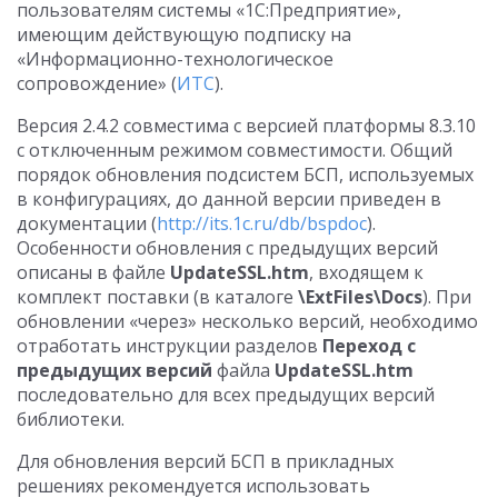
пользователям системы «1С:Предприятие»,
имеющим действующую подписку на
«Информационно-технологическое
сопровождение» (
ИТС
).
Версия 2.4.2 совместима с версией платформы 8.3.10
с отключенным режимом совместимости. Общий
порядок обновления подсистем БСП, используемых
в конфигурациях, до данной версии приведен в
документации (
http://its.1c.ru/db/bspdoc
).
Особенности обновления с предыдущих версий
описаны в файле
UpdateSSL.htm
, входящем к
комплект поставки (в каталоге
\ExtFiles\Docs
). При
обновлении «через» несколько версий, необходимо
отработать инструкции разделов
Переход с
предыдущих версий
файла
UpdateSSL.htm
последовательно для всех предыдущих версий
библиотеки.
Для обновления версий БСП в прикладных
решениях рекомендуется использовать